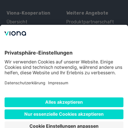
Viona-Kooperation
Weitere Angebote
Übersicht
Produktpartnerschaft
Kurse
Zertifizierung
Kontakt
Über uns
Für Interessenten
Alle Partner
Bildungsangebot
Über Viona
Datenschutz
Impressum
Nutzungsbedingungen
Cookie Einstellungen
©
2026
Viona. Alle Rechte vorbehalten