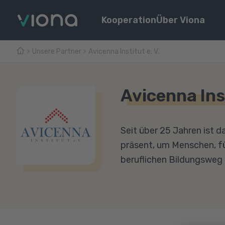
Kooperation
Über Viona
Unsere Partner
Avicenna Institut e. V.
Avicenna Inst
Seit über 25 Jahren ist d
präsent, um Menschen, fü
beruflichen Bildungsweg 