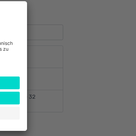
t
3
r-Str. 30 - 32
t