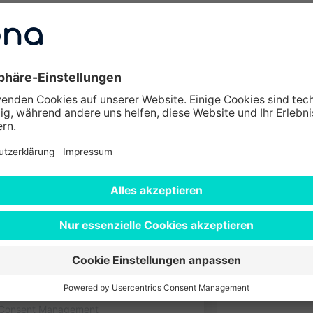
e im Überblick
hre Zustimmung, um den
Zeil 41
vice zu laden!
60313 Frankfur
le Maps, um Inhalte
Ampérestraße 
 Service kann Daten zu Ihren
63225 Langen
 Bitte lesen Sie die Details
ie der Nutzung des Service zu,
Kurt-Schumache
zuzeigen.
60313 Frankfur
nen
Akzeptieren
s Consent Management