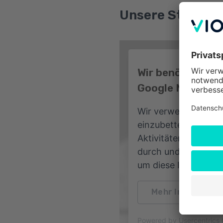
Unsere Standort
Wir benötigen I
Google Maps-Ser
Wir verwenden Goog
einzubetten. Dieser
Aktivitäten sammeln.
durch und stimmen S
um diese Inhalte an
Mehr Informatio
Powered by
Usercentric