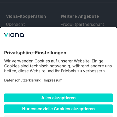
Viona-Kooperation
Weitere Angebote
Übersicht
Produktpartnerschaft
Kurse
Zertifizierung
Kontakt
Über uns
Für Interessenten
Alle Partner
Bildungsangebot
Über Viona
Datenschutz
Impressum
Nutzungsbedingungen
Cookie Einstellungen