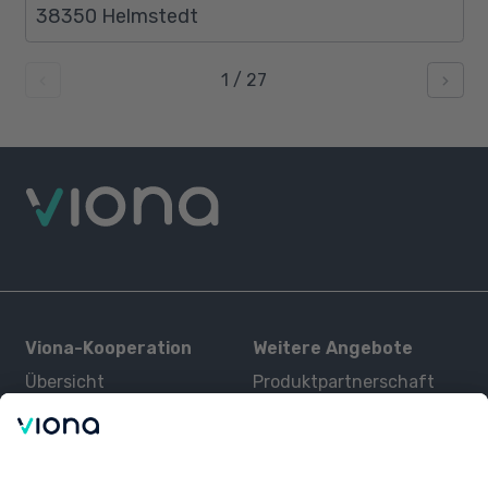
38350 Helmstedt
1
/
27
Viona-Kooperation
Weitere Angebote
Übersicht
Produktpartnerschaft
Kurse
Zertifizierung
Kontakt