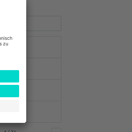
dtgraben 15
e 14
s
159
mburg
im