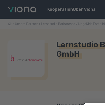
Kooperation
Über Viona
Unsere Partner
Lernstudio Barbarossa / MegaKids Fortbi
Lernstudio 
GmbH