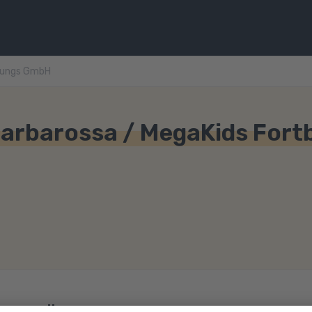
ldungs GmbH
Barbarossa / MegaKids Fort