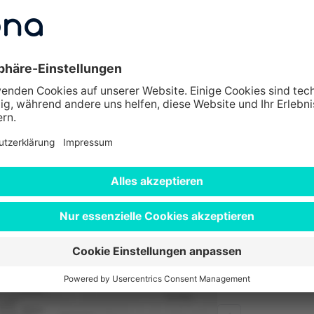
e im Überblick
Westlicher Sta
73430 Aalen
Weißkreuzstraß
66740 Saarloui
Louisenstraße 
61348 Bad Ho
Hauptstraße 2
64625 Benshe