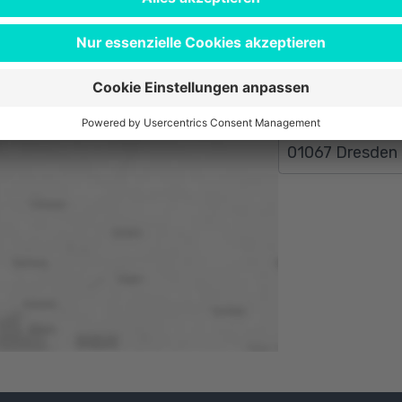
Louisenstraße 
61348 Bad Ho
Altmarkt 10 D
01067 Dresden