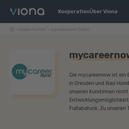
Kooperation
Über Viona
Unsere Partner
mycareernow GmbH
mycareerno
Die mycareernow ist ein E
in Dresden und Bad Hombu
unseren Kund:innen nicht 
Entwicklungsmöglichkeit
Fußabdruck. Zu unseren 