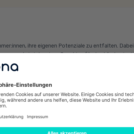
hmer:innen, ihre eigenen Potenziale zu entfalten. Dabei
ung und ein intensives Coaching für den Wiedereinsti
gsschwerpunkten zählen Projektmanagement, Künstlich
 kaufmännisch sowie langfristig relevante Fähigkeite
V-zertifzierten Bildungsangebote im Bereich IT und I
strie sowie Energie und Umwelt.
e im Überblick