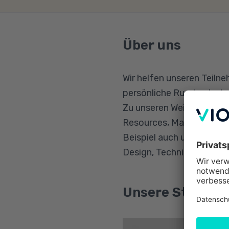
Über uns
Wir helfen unseren Teilne
persönliche Rundumbetreu
Zu unseren Weiterbildun
Resources, Marketing und
Beispiel auch unsere AZA
Design, Technik und Indu
Unsere Standort