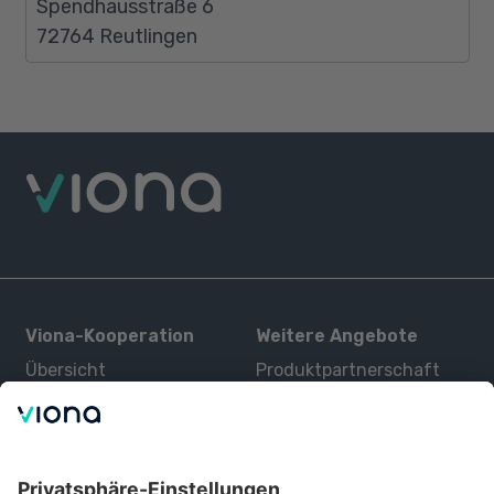
Spendhausstraße 6
72764 Reutlingen
Viona-Kooperation
Weitere Angebote
Übersicht
Produktpartnerschaft
Kurse
Zertifizierung
Kontakt