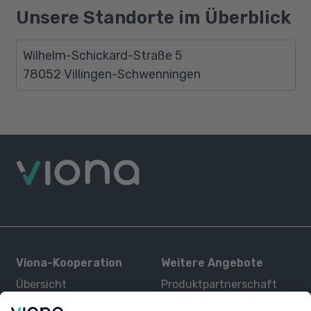
Unsere Standorte im Überblick
Wilhelm-Schickard-Straße 5
78052 Villingen-Schwenningen
Viona-Kooperation
Weitere Angebote
Übersicht
Produktpartnerschaft
Kurse
Zertifizierung