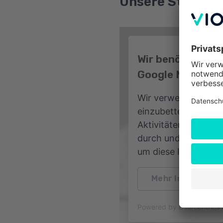
Unsere Standort
Wir benötigen I
Google Maps-Ser
Wir verwenden Goog
einzubetten. Dieser
Aktivitäten sammeln.
durch und stimmen S
um diese Inhalte an
Mehr Informatio
Powered by
Usercentric