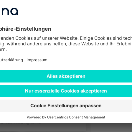
e im Überblick
Kaiserwerther 
40878 Ratinge
hre Zustimmung, um den
vice zu laden!
le Maps, um Inhalte
 Service kann Daten zu Ihren
 Bitte lesen Sie die Details
ie der Nutzung des Service zu,
zuzeigen.
nen
Akzeptieren
s Consent Management