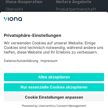
Viona-Kooperation
Weitere Angebote
Übersicht
Produktpartnerschaft
Kurse
Zertifizierung
Kontakt
Über uns
Für Interessenten
Alle Partner
Bildungsangebot
Über Viona
Datenschutz
Impressum
Nutzungsbedingungen
Cookie Einstellungen
©
2026
Viona. Alle Rechte vorbehalten