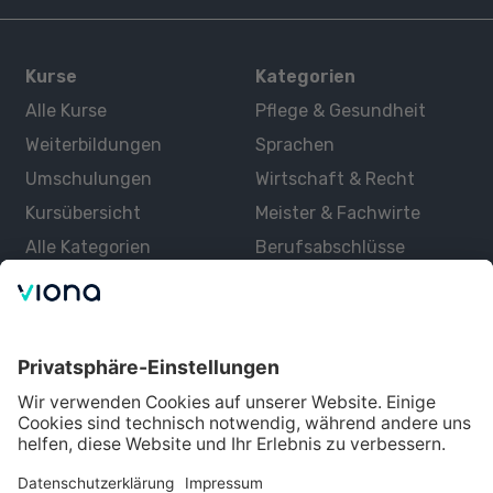
Kurse
Kategorien
Alle Kurse
Pflege & Gesundheit
Weiterbildungen
Sprachen
Umschulungen
Wirtschaft & Recht
Kursübersicht
Meister & Fachwirte
Alle Kategorien
Berufsabschlüsse
Über uns
Über Viona
Lernen mit Viona
Alle Partner
Partner werden