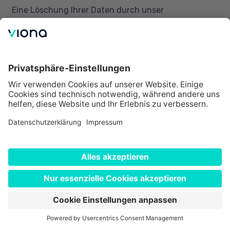
Eine Löschung Ihrer Daten durch unser
Partnerunternehmen IBB Institut für Berufliche
Bildung AG sowie ggf. weitere Unternehmen, deren
Angebote wir auf unserer Webseite vorstellen
erfolgt, sobald eine Verarbeitung der Daten dort für
die Vorbereitung eines Vertrages mit Ihnen oder
dessen Durchführung nicht mehr erforderlich ist.
Eine Löschung dort erfolgt insbesondere, wenn Sie
mitteilen, dass Sie an einem Vertragsschluss
und/oder einer weiteren Beratung nicht interessiert
sind, spätestens aber sechs Monate nach Ihrer
letztmaligen Kontaktaufnahme.
Kommt es im Anschluss an die Angebotserstellung
zu einem Vertragsschluss mit Ihnen, so werden die
Daten zum Zwecke der ordnungsgemäßen
Durchführung dieses Vertrages und dessen
Beendigung verarbeitet und anschließend gelöscht,