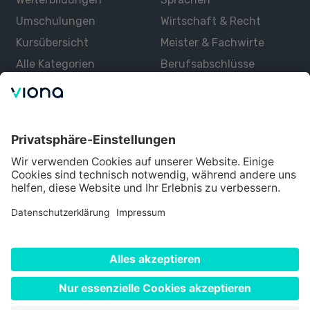
Umschulungen
Wirtschaft & Recht
Kursübersicht
Meister & Fachwirte
Alle Kategorien
Berufsabschlüsse
Über uns
Über Viona
Lernen mit Viona
Alle Partner
Partner werden
Datenschutz
Impressum
Nutzungsbedingungen
Cookie Einstellungen