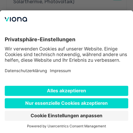
Solarthermie, Photovoltaik)
Online-Marketing und Social-Media-
Marketing mit SEO/SEM
JavaScript Aufbaukurs
Texturing für 3D / CGI in Adobe
Substance 3D Painter
3D / CGI Basics in der 3D-Software
Blender
Produktvisualisierung in der 3D-
Software Blender
3D / CGI Basics in der 3D-Software
Maxon Cinema 4D