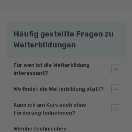
Häufig gestellte Fragen zu
Weiterbildungen
Für wen ist die Weiterbildung
interessant?
Wo findet die Weiterbildung statt?
Unser Programm ist sowohl für Menschen mit
bereits vorhandenen grundsätzlichen
Programmiererfahrungen als auch für
Kann ich am Kurs auch ohne
Die Teilnahme ist an einem unserer
Teilnehmer aus völlig Technologie-fremden
Förderung teilnehmen?
Partnerstandorte oder - bei Zustimmung des
Branchen konzipiert. Für den Besuch unseres
Kostenträgers - auch von zu Hause aus
Kurses werden weder schulische noch
möglich.
Welche technischen
Sie interessieren sich für den Kurs, haben