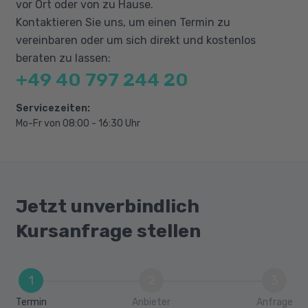
vor Ort oder von zu Hause.
statistische Schlussfolgerungen,
Kontaktieren Sie uns, um einen Termin zu
Hypothesentests, multivariate Regression
vereinbaren oder um sich direkt und kostenlos
und Konfidenzintervalle.
beraten zu lassen:
+49 40 797 244 20
Maschinelles Lernen & Deep Learning
Beherrsche die Arbeitsabläufe von
Servicezeiten:
maschinellem Lernen und Deep Learning
Mo-Fr von 08:00 - 16:30 Uhr
(Datenvorbereitung, Modellauswahl,
Bewertung und Feinabstimmung) und
verstehe die mathematischen Konzepte und
numerischen Implementierungen hinter den
Jetzt unverbindlich
Modellen.
Kursanfrage stellen
ML Engineering & Team-Projekte
Verpacke deine Modelle in reproduzierbarem
1
2
3
Python-Code, der mit virtuellen Maschinen
Termin
Anbieter
Anfrage