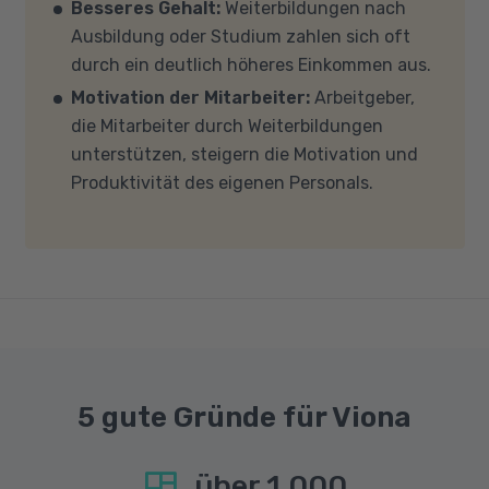
Besseres Gehalt:
Weiterbildungen nach
Mehrkern-Prozessor (CPU). Der Unterricht
Ausbildung oder Studium zahlen sich oft
findet in Microsoft Teams statt. Bitte achten
durch ein deutlich höheres Einkommen aus.
Sie darauf, dass Ihre Sicherheitsprogramme
Motivation der Mitarbeiter:
Arbeitgeber,
und -einstellungen (Anti-Viren-Programme,
die Mitarbeiter durch Weiterbildungen
Firewalls etc.) die Verbindung mit MS Teams
unterstützen, steigern die Motivation und
nicht blockieren. Bitte beachten Sie außerdem,
Produktivität des eigenen Personals.
dass für eine reibungslose Übertragung eine
gute Internetverbindung mit einer Download-
Geschwindigkeit von mindestens 6 MBit/s und
einer Upload-Geschwindigkeit von mindestens
1 MBit/s benötigt wird. Bei technischen Fragen
sprechen Sie uns gerne an.
5 gute Gründe für Viona
über
1.000