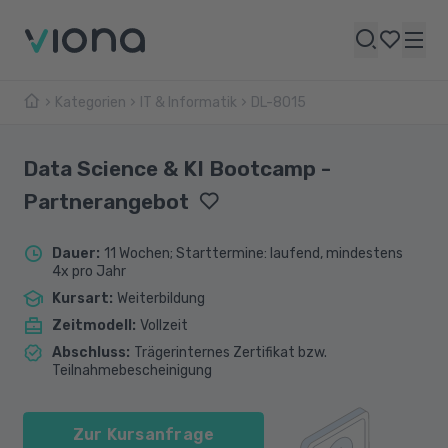
Kategorien
IT & Informatik
DL-8015
Data Science & KI Bootcamp -
Partnerangebot
Dauer
:
11 Wochen; Starttermine: laufend, mindestens
4x pro Jahr
Kursart
:
Weiterbildung
Zeitmodell
:
Vollzeit
Abschluss
:
Trägerinternes Zertifikat bzw.
Teilnahmebescheinigung
Zur Kursanfrage