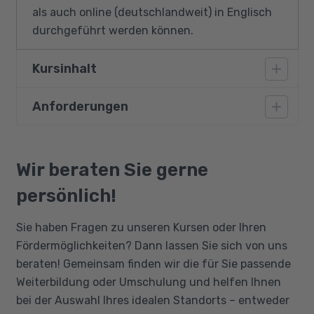
als auch online (deutschlandweit) in Englisch
durchgeführt werden können.
Kursinhalt
Anforderungen
Datenanalyse-Toolkits
Beherrsche die grundlegenden Werkzeuge
Fortgeschrittenes Englisch (B2); Erfolgreiches
programmatischer Datenanalytiker:innen:
Bewerberinterview und technischer Test;
Wir beraten Sie gerne
Python als Grundgerüst, SQL für Abfragen
Geeignete Hardware; Ausreichend zeitliche
und Jupyter Notebooks für die
persönlich!
Ressourcen zur Absolvierung des Kurses
Visualisierung.
Sie haben Fragen zu unseren Kursen oder Ihren
Entscheidungswissenschaft
Fördermöglichkeiten? Dann lassen Sie sich von uns
beraten! Gemeinsam finden wir die für Sie passende
Nutze Statistiken, um fortgeschrittene
Weiterbildung oder Umschulung und helfen Ihnen
Analysen zu erstellen und fundierte
bei der Auswahl Ihres idealen Standorts – entweder
Geschäftsentscheidungen zu treffen: