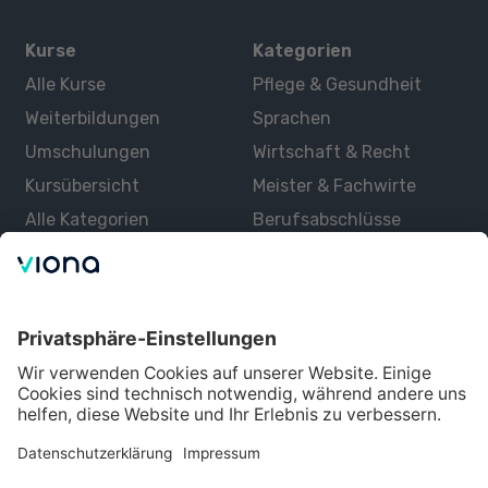
Kurse
Kategorien
Alle Kurse
Pflege & Gesundheit
Weiterbildungen
Sprachen
Umschulungen
Wirtschaft & Recht
Kursübersicht
Meister & Fachwirte
Alle Kategorien
Berufsabschlüsse
Über uns
Über Viona
Lernen mit Viona
Alle Partner
Partner werden