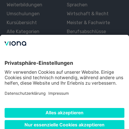
Weiterbildungen
Sprachen
Umschulungen
Wirtschaft & Recht
Kursübersicht
Meister & Fachwirte
Alle Kategorien
Berufsabschlüsse
Über uns
Über Viona
Lernen mit Viona
Alle Partner
Partner werden
Datenschutz
Impressum
Nutzungsbedingungen
Cookie Einstellungen