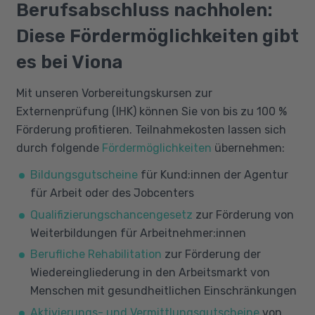
dauern in der Regel zwischen 12 und 48
geschätzt. Er kann Ihre beruflichen
Berufsabschluss nachholen:
Wochen (in Vollzeit). Umschulungen können
Perspektiven verbessern und Ihnen helfen, in
Diese Fördermöglichkeiten gibt
Sie innerhalb von 24 Monate in Vollzeit
Ihrem Berufsfeld aufzusteigen oder neue
absolvieren. In Teilzeit verlängert sich die
Karrierewege zu beschreiten.
es bei Viona
Umschulung auf ca. 35 Monate.
Mit unseren Vorbereitungskursen zur
Externenprüfung (IHK) können Sie von bis zu 100 %
Förderung profitieren. Teilnahmekosten lassen sich
durch folgende
Fördermöglichkeiten
übernehmen:
Bildungsgutscheine
für Kund:innen der Agentur
für Arbeit oder des Jobcenters
Qualifizierungschancengesetz
zur Förderung von
Weiterbildungen für Arbeitnehmer:innen
Berufliche Rehabilitation
zur Förderung der
Wiedereingliederung in den Arbeitsmarkt von
Menschen mit gesundheitlichen Einschränkungen
Aktivierungs- und Vermittlungsgutscheine
von