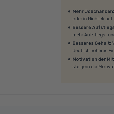
in den meisten Fällen 
wir Ihnen verschiedene
eigenen Geräten am Un
Mehr Jobchancen
persönlichen Gespräc
Windows 11, mindesten
oder in Hinblick auf
(CPU). Der Unterricht 
Bessere Aufstieg
Sicherheitsprogramme 
mehr Aufstiegs- un
mit MS Teams nicht bl
Besseres Gehalt:
W
Übertragung eine gut
deutlich höheres E
MBit/s und einer Uplo
Motivation der Mit
Fragen sprechen Sie u
steigern die Motiva