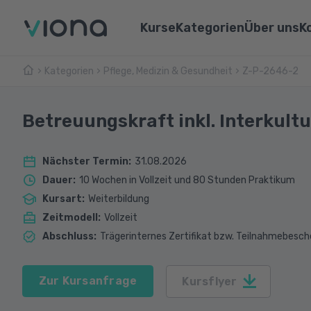
Kurse
Kategorien
Über uns
K
Kategorien
Pflege, Medizin & Gesundheit
Umschulungen
Z-P-2646-2
Über Vi
Pflege & Medizin
Weiterbildungen
Unsere 
IT & Informatik
Betreuungskraft inkl. Interkult
Alle Kurse
Lernen 
Marketing & Vertrieb
Nächster Termin
:
31.08.2026
Webina
Technik & Industrie
Dauer
:
10 Wochen in Vollzeit und 80 Stunden Praktikum
Kursart
:
Weiterbildung
Sprachen
Zeitmodell
:
Vollzeit
Abschluss
:
Trägerinternes Zertifikat bzw. Teilnahmebesch
Zur Kursanfrage
Kursflyer