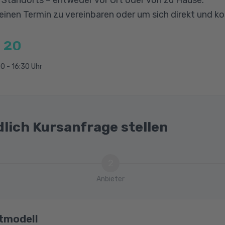
er, Ernährung, Hygiene
 einen Termin zu vereinbaren oder um sich direkt und k
gen
 20
e und interkulturelle Kommunikation
0 - 16:30 Uhr
n, Migranten (Traditionen, Werte, Normen und Standard
rfahrungen im Umgang mit dem deutschen Gesundhei
Gesundheitsberufen
legealltag)
dlich Kursanfrage stellen
2
Anbieter
tmodell