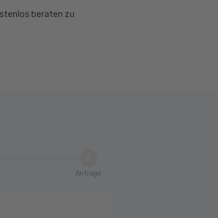
ostenlos beraten zu
s)
tssystem
3
Anfrage