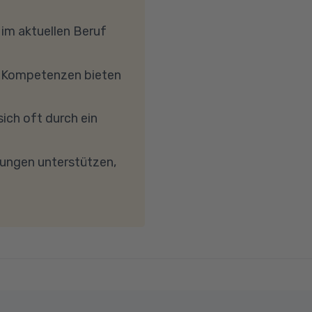
Sollten Sie mit Ihren
uch in einem
 mit Windows 10 oder
 im aktuellen Beruf
hrkern-Prozessor
, dass Ihre
e Kompetenzen bieten
etc.) die Verbindung
reibungslose
ich oft durch ein
keit von mindestens 6
wird. Bei technischen
dungen unterstützen,