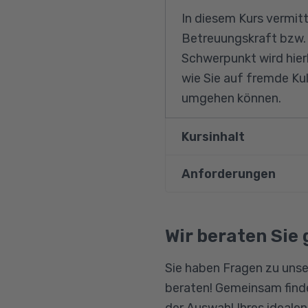
In diesem Kurs vermitte
Betreuungskraft bzw. A
Schwerpunkt wird hier
wie Sie auf fremde Ku
umgehen können.
Kursinhalt
Anforderungen
Betreuungskraft nac
Grundlagen des §§ 
Entfernung Für die erf
XI
Kompetenz und Einfüh
Wir beraten Sie 
Stärkung der Empath
müssen Interessenten 
Sie haben Fragen zu unse
Beschäftigungen p
demenzerkrankten, kör
beraten! Gemeinsam finde
und ihnen die Arbeit 
Kommunikation, Str
der Auswahl Ihres ideale