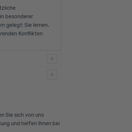
tzliche
Ein besonderer
 gelegt: Sie lernen,
erenden Konflikten
§ 45a und b nach SGB
mer soziale
eginn des Kurses
für den Umgang mit
n Sie sich von uns
nschen geeignet sind
ung und helfen Ihnen bei
sgesetzt.