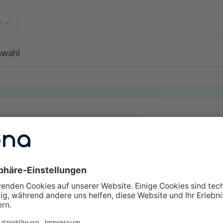
m
swahl