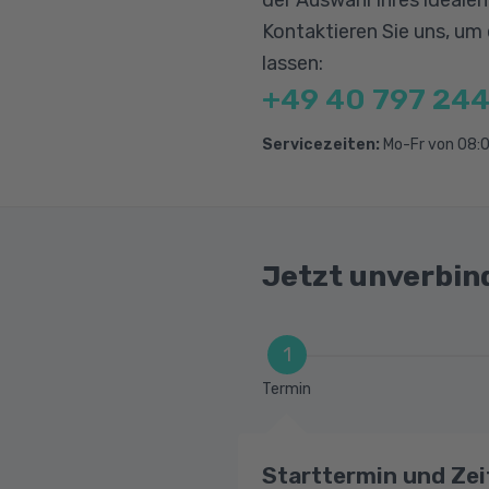
Erkrankungen im Alt
Kontaktieren Sie uns, um
Rechtliche Grundla
lassen:
+49 40 797 244
Kultursensible Pfleg
Servicezeiten:
Mo-Fr von 08:0
Kulturen, Religione
Erwartungen und E
Kommunikation in 
Ältere Menschen (Pf
Jetzt unverbin
1
Termin
Starttermin und Zei