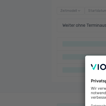
Zeitmodell
Startdatu
Weiter ohne Terminau