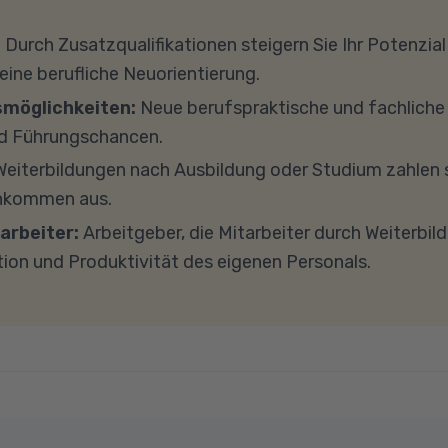
können wir Ihnen Leih-Equipment zur Verfügung stellen. 
 Fördermöglichkeiten vor. Sehr gerne beraten wir Sie a
terricht teilnehmen, empfehlen wir PCs oder Laptops
:
Durch Zusatzqualifikationen steigern Sie Ihr Potenzial
h zu diesem Thema.
s 8 GB Arbeitsspeicher (RAM) und einem aktuellen Me
 eine berufliche Neuorientierung.
findet in Microsoft Teams statt. Bitte achten Sie darauf
smöglichkeiten:
Neue berufspraktische und fachlich
und -einstellungen (Anti-Viren-Programme, Firewalls 
d Führungschancen.
ockieren. Bitte beachten Sie außerdem, dass für eine 
eiterbildungen nach Ausbildung oder Studium zahlen s
e Internetverbindung mit einer Download-Geschwindig
inkommen aus.
ad-Geschwindigkeit von mindestens 1 MBit/s benötigt 
arbeiter:
Arbeitgeber, die Mitarbeiter durch Weiterbil
ns gerne an.
tion und Produktivität des eigenen Personals.