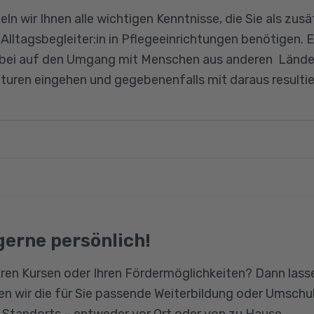
ln wir Ihnen alle wichtigen Kenntnisse, die Sie als zusä
lltagsbegleiter:in in Pflegeeinrichtungen benötigen. 
bei auf den Umgang mit Menschen aus anderen Ländern
lturen eingehen und gegebenenfalls mit daraus resulti
h §§ 43b, 53b SGB XI
43b, 53b SGB XI (ehemals § 87b Abs. 3 SGB XI) sowie 
olgreiche Teilnahme an diesem Kurs sollten die Teilneh
lungsvermögen aufweisen sowie belastbar sein. Vor B
gerne persönlich!
ie, Arbeiten mit der Biografie
in einem fünftägigen Praktikum herausfinden, ob sie 
ren Kursen oder Ihren Fördermöglichkeiten? Dann lasse
lanen, durchführen und dokumentieren
perlich beeinträchtigten oder geistig behinderten Me
n wir die für Sie passende Weiterbildung oder Umschul
Freude bereitet. Gute Deutschkenntnisse werden vorau
ess- und Konfliktlösungen
n Standorts – entweder vor Ort oder von zu Hause.