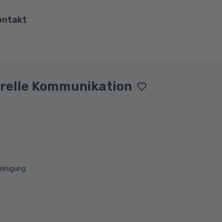
ontakt
ona
Wirtschaft, Steuern & Recht
Partner
Umwelt & Energie
urelle Kommunikation
mit Viona
Pädagogik & Didaktik
re
Meister & Fachwirte
Alle Kategorien
einigung