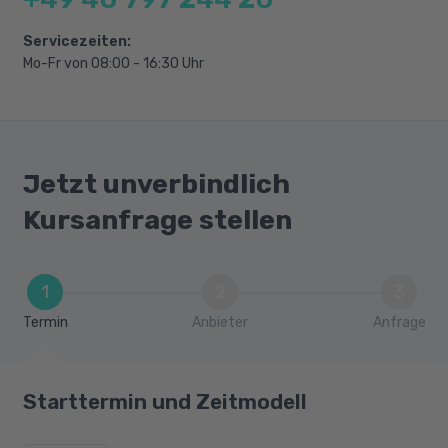
Rechtliche Grundlagen
Servicezeiten:
Netzwerke im Alter
Mo-Fr von 08:00 - 16:30 Uhr
Wohnen und Wohnformen
Redemittel, Wortschatz und einschlägige
Grammatik für den Bereich
Gesundheitswesen
Jetzt unverbindlich
Kursanfrage stellen
1
2
3
Termin
Anbieter
Anfrage
Starttermin und Zeitmodell