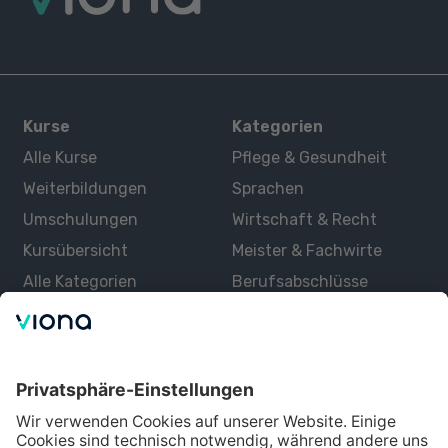
Kurse
Kategorien
Alle Kurse
Pflege & Gesundheit
Weiterbildungen
Sprachen
Umschulungen
Wirtschaft & Recht
Kursübersicht
Meister & Fachwirte
Alle Kategorien
Berufsabschlüsse
Über uns
Über Viona
Lernen mit Viona
Alle Partner