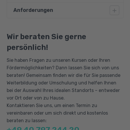
Anforderungen
Grundlagen des § 45a und b nach SGB XI
Würdevoller Umgang mit Menschen, die an
Sie müssen sich in einem mindestens
demenzbedingten Fähigkeitsstörungen,
fünftägigen Praktikum VOR Beginn des Kurses
Wir beraten Sie gerne
psychischen Erkrankungen, geistigen
erproben. Hier soll der Interessent
Behinderungen und/oder körperlichen
persönlich!
herausfinden, ob ihm die Arbeit mit
Beeinträchtigungen leiden
demenzerkrankten, körperlich
Stärkung der Empathie
Sie haben Fragen zu unseren Kursen oder Ihren
beeinträchtigten oder geistig behinderten
Fördermöglichkeiten? Dann lassen Sie sich von uns
Arbeiten mit der Biografie
Menschen Freude bereitet. Gute sprachliche
beraten! Gemeinsam finden wir die für Sie passende
Beschäftigungen planen, durchführen und
Verständigung in Deutsch (B1-Niveau) sowie
Weiterbildung oder Umschulung und helfen Ihnen
dokumentieren
psychische Belastbarkeit sind zudem
bei der Auswahl Ihres idealen Standorts – entweder
Kommunikation
Voraussetzung. PC-Grundkenntnisse sollte der
vor Ort oder von zu Hause.
Teilnehmer mitbringen.
Stress- und Konfliktlösungen
Kontaktieren Sie uns, um einen Termin zu
Lehre der Erkrankungen im Alter
vereinbaren oder um sich direkt und kostenlos
Ernährung
beraten zu lassen:
+49 40 797 244 20
Hygiene