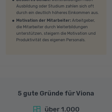
Mehrkern-Prozessor (CPU). Der Unterricht
Ausbildung oder Studium zahlen sich oft
findet in Microsoft Teams statt. Bitte achten
durch ein deutlich höheres Einkommen aus.
Sie darauf, dass Ihre Sicherheitsprogramme
Motivation der Mitarbeiter:
Arbeitgeber,
und -einstellungen (Anti-Viren-Programme,
die Mitarbeiter durch Weiterbildungen
Firewalls etc.) die Verbindung mit MS Teams
unterstützen, steigern die Motivation und
nicht blockieren. Bitte beachten Sie außerdem,
Produktivität des eigenen Personals.
dass für eine reibungslose Übertragung eine
gute Internetverbindung mit einer Download-
Geschwindigkeit von mindestens 6 MBit/s und
einer Upload-Geschwindigkeit von mindestens
1 MBit/s benötigt wird. Bei technischen Fragen
sprechen Sie uns gerne an.
5 gute Gründe für Viona
über
1.000