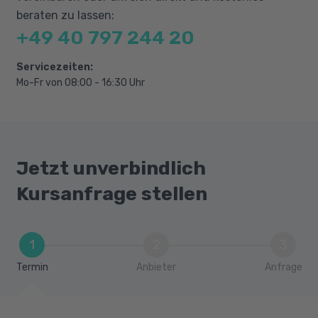
Projekte planen, durchführen und
beraten zu lassen:
nachbereiten
+49 40 797 244 20
Servicezeiten:
Mo-Fr von 08:00 - 16:30 Uhr
Jetzt unverbindlich
Kursanfrage stellen
1
2
3
Termin
Anbieter
Anfrage