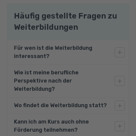
Häufig gestellte Fragen zu
Weiterbildungen
Für wen ist die Weiterbildung
interessant?
Wie ist meine berufliche
Diese Weiterbildung wendet sich an Personen,
Perspektive nach der
die Aufgaben im Bereich Büroverwaltung und
Sekretariat übernehmen möchten, aber nur
Weiterbildung?
geringe oder keine Vorkenntnisse mitbringen.
Wo findet die Weiterbildung statt?
Aufgrund ihrer Vielseitigkeit sind Mitarbeiter
im Büro- und Sekretariatsbereich für viele
Branchen bzw. Tätigkeitsfelder im
Kann ich am Kurs auch ohne
Die Teilnahme ist an einem unserer
Unternehmen echte Allrounder. Die
Förderung teilnehmen?
Partnerstandorte oder - bei Zustimmung des