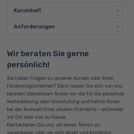
Kursinhalt
Anforderungen
Professionelle Korrespondenz in Sprache
und Form
Teilnehmer des Kurses benötigen neben guten
Geschäftlichen Schriftverkehr inhaltlich
Deutschkenntnissen (Niveau B2) und einer
Wir beraten Sie gerne
und rechtlich meistern
allgemeinbildenden Schulausbildung fundierte
Erfolgreich schriftlich und mündlich im
persönlich!
Kenntnisse in der PC-Bedienung mit Windows.
Geschäftsalltag kommunizieren
Ebenso erforderlich sind erweiterte
Sie haben Fragen zu unseren Kursen oder Ihren
Korrespondenz organisieren, Kommunikation
Grundkenntnisse in MS-Word (mindestens auf
Fördermöglichkeiten? Dann lassen Sie sich von uns
im Büro organisieren
dem Niveau der Kurses MS Word
beraten! Gemeinsam finden wir die für Sie passende
Assistenz- und Sekretariatsaufgaben
Textverarbeitung - Grundlagen) sowie
Weiterbildung oder Umschulung und helfen Ihnen
Zeit- und Terminmanagement
Grundkenntnisse im Umgang mit Internet und
bei der Auswahl Ihres idealen Standorts – entweder
E-Mail.
Protokollführung und Dokumentation
vor Ort oder von zu Hause.
Prozesse und Projekte verstehen und
Kontaktieren Sie uns, um einen Termin zu
dokumentieren
vereinbaren oder um sich direkt und kostenlos