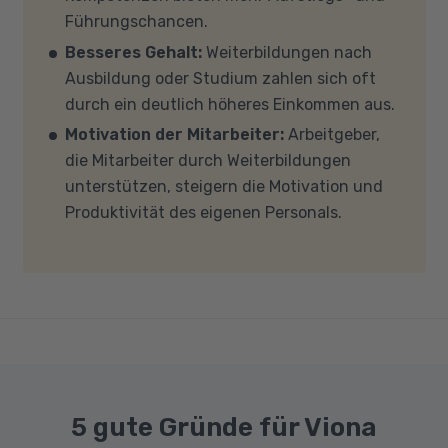
mit Windows 10 oder Windows 11, mindestens 8
Führungschancen.
GB Arbeitsspeicher (RAM) und einem aktuellen
Besseres Gehalt:
Weiterbildungen nach
Mehrkern-Prozessor (CPU). Der Unterricht
Ausbildung oder Studium zahlen sich oft
findet in Microsoft Teams statt. Bitte achten
durch ein deutlich höheres Einkommen aus.
Sie darauf, dass Ihre Sicherheitsprogramme
Motivation der Mitarbeiter:
Arbeitgeber,
und -einstellungen (Anti-Viren-Programme,
die Mitarbeiter durch Weiterbildungen
Firewalls etc.) die Verbindung mit MS Teams
unterstützen, steigern die Motivation und
nicht blockieren. Bitte beachten Sie außerdem,
Produktivität des eigenen Personals.
dass für eine reibungslose Übertragung eine
gute Internetverbindung mit einer Download-
Geschwindigkeit von mindestens 6 MBit/s und
einer Upload-Geschwindigkeit von mindestens
1 MBit/s benötigt wird. Bei technischen Fragen
sprechen Sie uns gerne an.
5 gute Gründe für Viona