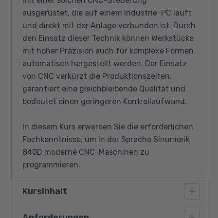
mit einer solchen CNC-Steuerung
ausgerüstet, die auf einem Industrie-PC läuft
und direkt mit der Anlage verbunden ist. Durch
den Einsatz dieser Technik können Werkstücke
mit hoher Präzision auch für komplexe Formen
automatisch hergestellt werden. Der Einsatz
von CNC verkürzt die Produktionszeiten,
garantiert eine gleichbleibende Qualität und
bedeutet einen geringeren Kontrollaufwand.
In diesem Kurs erwerben Sie die erforderlichen
Fachkenntnisse, um in der Sprache Sinumerik
840D moderne CNC-Maschinen zu
programmieren.
Kursinhalt
Anforderungen
CNC Sinumerik, Basics