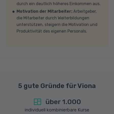
durch ein deutlich höheres Einkommen aus.
Sie darauf, dass Ihre Sicherheitsprogramme
Motivation der Mitarbeiter:
Arbeitgeber,
und -einstellungen (Anti-Viren-Programme,
die Mitarbeiter durch Weiterbildungen
Firewalls etc.) die Verbindung mit MS Teams
unterstützen, steigern die Motivation und
nicht blockieren. Bitte beachten Sie außerdem,
Produktivität des eigenen Personals.
dass für eine reibungslose Übertragung eine
gute Internetverbindung mit einer Download-
Geschwindigkeit von mindestens 6 MBit/s und
einer Upload-Geschwindigkeit von mindestens
1 MBit/s benötigt wird. Bei technischen Fragen
sprechen Sie uns gerne an.
5 gute Gründe für Viona
über
1.000
individuell kombinierbare Kurse