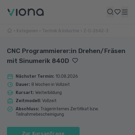
Kategorien
Technik & Industrie
Z-G-2642-3
CNC Programmierer:in Drehen/Fräsen
mit Sinumerik 840D
Nächster Termin
:
10.08.2026
Dauer
:
8 Wochen in Vollzeit
Kursart
:
Weiterbildung
Zeitmodell
:
Vollzeit
Abschluss
:
Trägerinternes Zertifikat bzw.
Teilnahmebescheinigung
Zur Kursanfrage