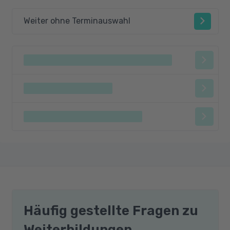
Möglichkeiten der variablen
Weiter ohne Terminauswahl
Programmierung (Gemischte
Programmierung)
Einblicke auf die neue Generation der
Software „Operate“
Weiterführende Programmierübungen mit
Sinumerik 840D
Arbeiten mit virtuellen CNC-Dreh- und
Fräsmaschinen
Häufig gestellte Fragen zu
Weiterbildungen