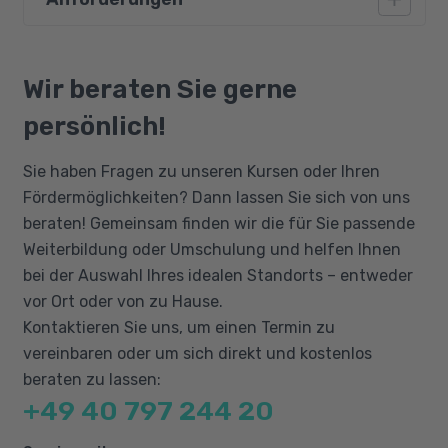
Grundlagen der CNC-Fertigung
Empfehlenswert ist es, wenn bereits
Aufbau von CNC-Dreh- und Fräsmaschinen
Erfahrungen in der Bedienung von CNC-
Wir beraten Sie gerne
CNC-Steuerungen
Maschinen vorliegen.
persönlich!
Wegmesssysteme
Koordinatensystem und Maßangaben
Sie haben Fragen zu unseren Kursen oder Ihren
Programmvorbereitung
Fördermöglichkeiten? Dann lassen Sie sich von uns
Arbeitsplanung
beraten! Gemeinsam finden wir die für Sie passende
Weiterbildung oder Umschulung und helfen Ihnen
Programmieren mit Sinumerik 840D
bei der Auswahl Ihres idealen Standorts – entweder
Unterprogrammtechnik
vor Ort oder von zu Hause.
Abspannzyklus
Kontaktieren Sie uns, um einen Termin zu
Fräskonturen
vereinbaren oder um sich direkt und kostenlos
Bohren
beraten zu lassen:
Gewindeschneiden
+49 40 797 244 20