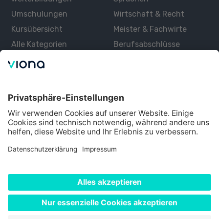
Umschulungen
Wirtschaft & Recht
Kursübersicht
Meister & Fachwirte
Alle Kategorien
Berufsabschlüsse
Über uns
Über Viona
Lernen mit Viona
Alle Partner
Partner werden
Datenschutz
Impressum
Nutzungsbedingungen
Cookie Einstellungen