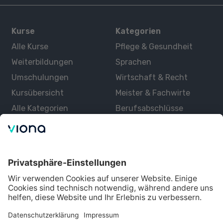
Kurse
Kategorien
Alle Kurse
Pflege & Gesundheit
Weiterbildungen
Sprachen
Umschulungen
Wirtschaft & Recht
Kursübersicht
Meister & Fachwirte
Alle Kategorien
Berufsabschlüsse
Über uns
Über Viona
Lernen mit Viona
Alle Partner
Partner werden