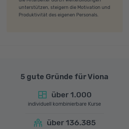
Firewalls etc.) die Verbindung mit MS Teams
unterstützen, steigern die Motivation und
nicht blockieren. Bitte beachten Sie außerdem,
Produktivität des eigenen Personals.
dass für eine reibungslose Übertragung eine
gute Internetverbindung mit einer Download-
Geschwindigkeit von mindestens 6 MBit/s und
einer Upload-Geschwindigkeit von mindestens
1 MBit/s benötigt wird. Bei technischen Fragen
sprechen Sie uns gerne an.
5 gute Gründe für Viona
über
1.000
individuell kombinierbare Kurse
über
136.385