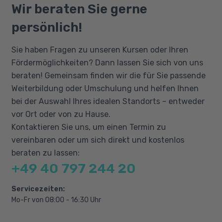
Deutschkenntnisse auf dem Niveau B2 und
Wir beraten Sie gerne
Software-Anwendungsgrundlagen
grundlegende Kenntnisse im Umgang mit
persönlich!
einem Computer. Ein Interesse an kreativen
Aufbaukurs
Gestaltungsprozessen sowie ein ästhetisches
Sie haben Fragen zu unseren Kursen oder Ihren
Branchenspezifische Workflows
Verständnis sind von Vorteil. Analytische
Fördermöglichkeiten? Dann lassen Sie sich von uns
Fähigkeiten, um visuelle 2D-Konzepte und
Softwareanwendung für
beraten! Gemeinsam finden wir die für Sie passende
Ideen zu analysieren und Lösungen zur
branchenspezifische Spezifikationen
Weiterbildung oder Umschulung und helfen Ihnen
Umsetzung in 3D zu finden, erleichtern Ihnen
Plugins
bei der Auswahl Ihres idealen Standorts – entweder
den erfolgreichen Abschluss der 3D-
vor Ort oder von zu Hause.
Weiterbildung.
Kontaktieren Sie uns, um einen Termin zu
vereinbaren oder um sich direkt und kostenlos
beraten zu lassen:
+49 40 797 244 20
Servicezeiten:
Mo-Fr von 08:00 - 16:30 Uhr