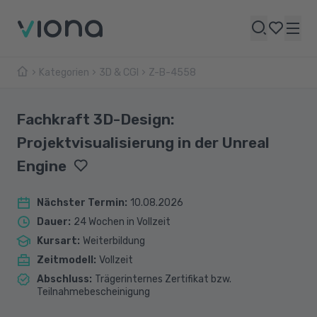
Kategorien
3D & CGI
Z-B-4558
Fachkraft 3D-Design:
Projektvisualisierung in der Unreal
Engine
Nächster Termin
:
10.08.2026
Dauer
:
24 Wochen in Vollzeit
Kursart
:
Weiterbildung
Zeitmodell
:
Vollzeit
Abschluss
:
Trägerinternes Zertifikat bzw.
Teilnahmebescheinigung