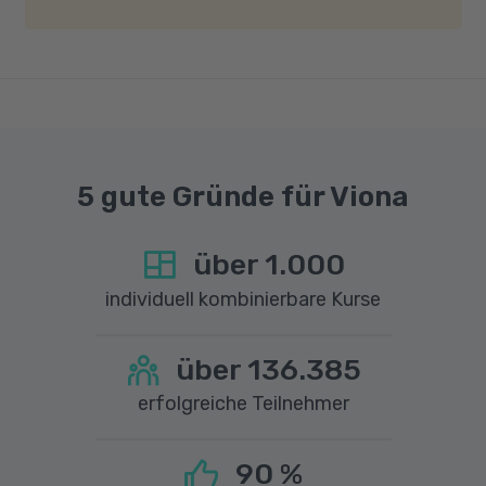
Geschwindigkeit von mindestens 6 MBit/s und
einer Upload-Geschwindigkeit von mindestens
1 MBit/s benötigt wird. Bei technischen Fragen
sprechen Sie uns gerne an.
5 gute Gründe für Viona
über
1.000
individuell kombinierbare Kurse
über
136.385
erfolgreiche Teilnehmer
90
%