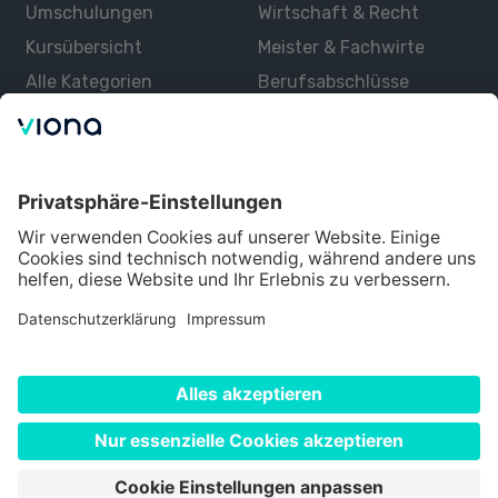
Umschulungen
Wirtschaft & Recht
Kursübersicht
Meister & Fachwirte
Alle Kategorien
Berufsabschlüsse
Über uns
Über Viona
Lernen mit Viona
Alle Partner
Partner werden
Datenschutz
Impressum
Nutzungsbedingungen
Cookie Einstellungen
©
2026
Viona. Alle Rechte vorbehalten