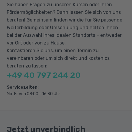
Sie haben Fragen zu unseren Kursen oder Ihren
Projektcontrolling: Methoden & Praxis
Fördermöglichkeiten? Dann lassen Sie sich von uns
Dokumentation & Projektumgebung
beraten! Gemeinsam finden wir die für Sie passende
definieren
Weiterbildung oder Umschulung und helfen Ihnen
Terminmanagement & Projektansichten
bei der Auswahl Ihres idealen Standorts – entweder
Agile Methoden & agiles
vor Ort oder von zu Hause.
Projektmanagement
Kontaktieren Sie uns, um einen Termin zu
Scrum: Rollen, Sprints, Artefakte &
vereinbaren oder um sich direkt und kostenlos
Techniken
beraten zu lassen:
+49 40 797 244 20
Produktvision & Backlog-Erstellung
Sprintplanung & Durchführung der
Servicezeiten:
Meetings
Mo-Fr von 08:00 - 16:30 Uhr
Projektabschluss & Retrospektive
KI-Grundverständnis & Funktionsweise
Geschäftsmodellentwicklung & KI-
Priorisierung
Jetzt unverbindlich