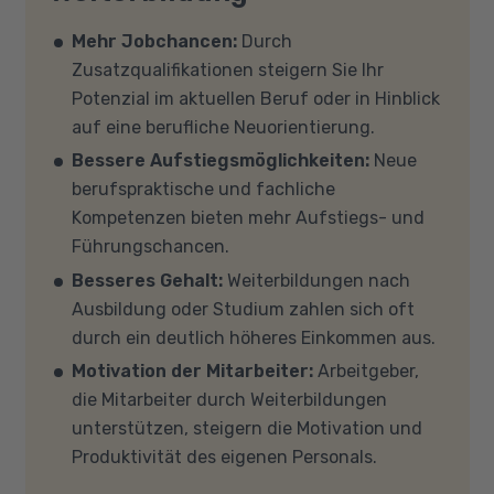
benötigten Hard- und Software zur
Voraussetzungen für eine Förderung erfüllen?
Verfügung. Falls Sie von zu Hause aus
Auf unserer Info-Seite
Welche Förderung ist
Mehr Jobchancen:
Durch
teilnehmen (mit Zustimmung Ihres
für mich die richtige
? stellen wir Ihnen
Zusatzqualifikationen steigern Sie Ihr
Kostenträgers), sprechen Sie uns an, in den
verschiedene Fördermöglichkeiten vor. Sehr
Potenzial im aktuellen Beruf oder in Hinblick
meisten Fällen können wir Ihnen Leih-
gerne beraten wir Sie auch in einem
auf eine berufliche Neuorientierung.
Equipment zur Verfügung stellen. Sollten Sie
persönlichen Gespräch zu diesem Thema.
Bessere Aufstiegsmöglichkeiten:
Neue
mit Ihren eigenen Geräten am Unterricht
berufspraktische und fachliche
teilnehmen, empfehlen wir PCs oder Laptops
Kompetenzen bieten mehr Aufstiegs- und
mit Windows 10 oder Windows 11, mindestens 8
Führungschancen.
GB Arbeitsspeicher (RAM) und einem aktuellen
Besseres Gehalt:
Weiterbildungen nach
Mehrkern-Prozessor (CPU). Der Unterricht
Ausbildung oder Studium zahlen sich oft
findet in Microsoft Teams statt. Bitte achten
durch ein deutlich höheres Einkommen aus.
Sie darauf, dass Ihre Sicherheitsprogramme
Motivation der Mitarbeiter:
Arbeitgeber,
und -einstellungen (Anti-Viren-Programme,
die Mitarbeiter durch Weiterbildungen
Firewalls etc.) die Verbindung mit MS Teams
unterstützen, steigern die Motivation und
nicht blockieren. Bitte beachten Sie außerdem,
Produktivität des eigenen Personals.
dass für eine reibungslose Übertragung eine
gute Internetverbindung mit einer Download-