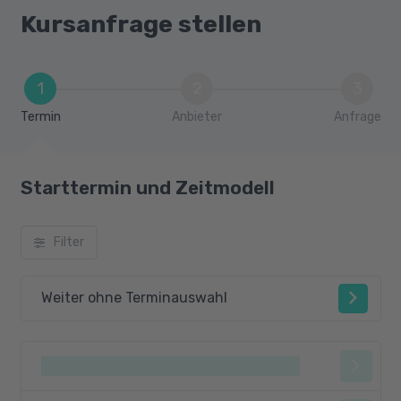
Projektmanagement, Stakeholder &
Kursanfrage stellen
Change-Management
Rechtliche & ethische Aspekte von KI
1
2
3
Termin
Anbieter
Anfrage
Starttermin und Zeitmodell
Filter
Weiter ohne Terminauswahl