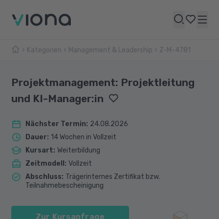
Kategorien
Management & Leadership
Z-M-4781
Projektmanagement: Projektleitung
und KI-Manager:in
Nächster Termin
:
24.08.2026
Dauer
:
14 Wochen in Vollzeit
Kursart
:
Weiterbildung
Zeitmodell
:
Vollzeit
Abschluss
:
Trägerinternes Zertifikat bzw.
Teilnahmebescheinigung
Zur Kursanfrage