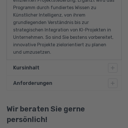
effizienten Projektsteuerung. Ergänzt wird das
Programm durch fundiertes Wissen zu
Künstlicher Intelligenz, von ihrem
grundlegenden Verständnis bis zur
strategischen Integration von KI-Projekten in
Unternehmen. So sind Sie bestens vorbereitet,
innovative Projekte zielorientiert zu planen
und umzusetzen.
Kursinhalt
Anforderungen
Projektorganisation, Methoden & Steuerung
Ressourcenmanagement &
Vorausgesetzt werden Deutschkenntnisse auf
Projektauswertung
dem Niveau B2 sowie grundlegende PC-
Wir beraten Sie gerne
Projektpläne formatieren & optimieren
Kenntnisse.
persönlich!
Datenaustausch MS Project &
Anwendungen