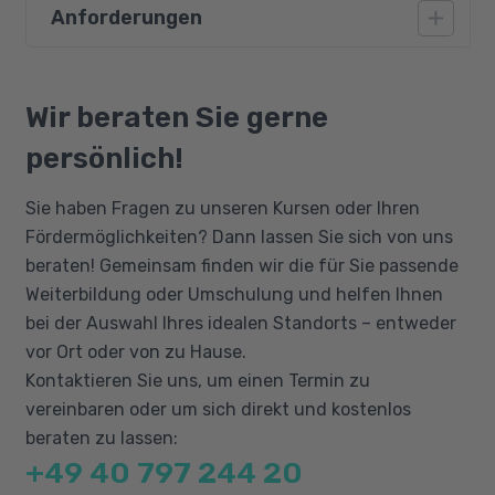
Anforderungen
Einführung in Künstliche Intelligenz
KI-gestützte Tools und Plattformen
Vorausgesetzt werden gute
Einstieg in KI-Entwicklung
Deutschkenntnisse auf dem Niveau B2 sowie
Wir beraten Sie gerne
Grundlagen der Sprache Python
gute Englischkenntnisse, da einige
persönlich!
Variablen, Operatoren, Datentypen, Listen
verwendete Tools und Dokumentationen in
Verzweigungen, Schleifen, Prozeduren,
Englisch verfasst sind. Die Weiterbildung
Sie haben Fragen zu unseren Kursen oder Ihren
Funktionen
erfordert eine hohe IT-Affinität und erweiterte
Fördermöglichkeiten? Dann lassen Sie sich von uns
PC-Kenntnisse, einen sicheren Umgang mit
Klassen, Objekte, Datenkapselung,
beraten! Gemeinsam finden wir die für Sie passende
Windows und der Ordnerstruktur auf dem PC
Vererbung, Polymorphie, Dateien
Weiterbildung oder Umschulung und helfen Ihnen
und der Arbeit mit Dateien. Ebenso werden
lesen/schreiben
bei der Auswahl Ihres idealen Standorts – entweder
gute Kenntnisse in den Grundlagen der
Grafische Benutzeroberflächen (GUI)
vor Ort oder von zu Hause.
Softwareentwicklung, der Objektorientierung
Kontaktieren Sie uns, um einen Termin zu
Netzwerk-Programmierung, Client-Server-
und der Datenbanksprache SQL
vereinbaren oder um sich direkt und kostenlos
Anwendung
vorausgesetzt.
beraten zu lassen:
Prüfungsvorbereitung Certified Associate
+49 40 797 244 20
Python Programmer