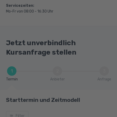
Einführung in Cloud-Technologien und AWS
Servicezeiten:
Grundlagen des Machine Learning,
Mo-Fr von 08:00 - 16:30 Uhr
Sicherheitsaspekte
Data Science und Datenanalyse
Deep Learning und KI, Reinforcement
Learning
Jetzt unverbindlich
DevOps und MLOps
Kursanfrage stellen
1
2
3
Termin
Anbieter
Anfrage
Starttermin und Zeitmodell
Filter