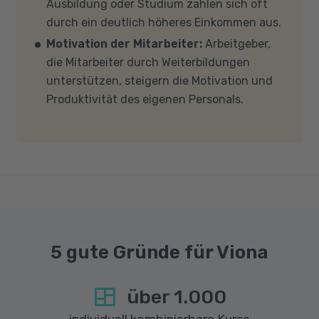
Ausbildung oder Studium zahlen sich oft
findet in Microsoft Teams statt. Bitte achten
durch ein deutlich höheres Einkommen aus.
Sie darauf, dass Ihre Sicherheitsprogramme
Motivation der Mitarbeiter:
Arbeitgeber,
und -einstellungen (Anti-Viren-Programme,
die Mitarbeiter durch Weiterbildungen
Firewalls etc.) die Verbindung mit MS Teams
unterstützen, steigern die Motivation und
nicht blockieren. Bitte beachten Sie außerdem,
Produktivität des eigenen Personals.
dass für eine reibungslose Übertragung eine
gute Internetverbindung mit einer Download-
Geschwindigkeit von mindestens 6 MBit/s und
einer Upload-Geschwindigkeit von mindestens
1 MBit/s benötigt wird. Bei technischen Fragen
sprechen Sie uns gerne an.
5 gute Gründe für Viona
über
1.000