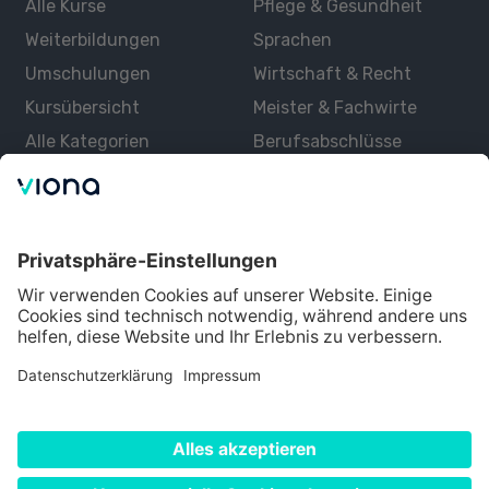
Alle Kurse
Pflege & Gesundheit
Weiterbildungen
Sprachen
Umschulungen
Wirtschaft & Recht
Kursübersicht
Meister & Fachwirte
Alle Kategorien
Berufsabschlüsse
Über uns
Über Viona
Lernen mit Viona
Alle Partner
Partner werden
Datenschutz
Impressum