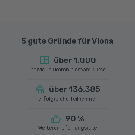
einer Upload-Geschwindigkeit von mindestens
1 MBit/s benötigt wird. Bei technischen Fragen
sprechen Sie uns gerne an.
5 gute Gründe für Viona
über
1.000
individuell kombinierbare Kurse
über
136.385
erfolgreiche Teilnehmer
90
%
Weiterempfehlungsrate