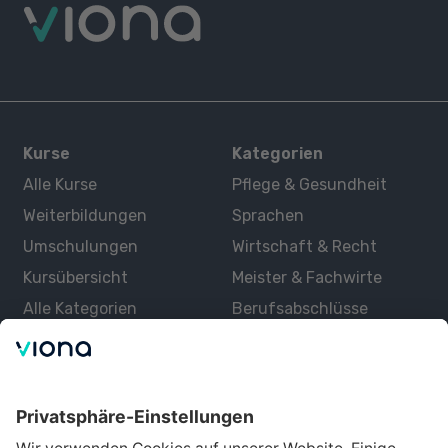
Kurse
Kategorien
Alle Kurse
Pflege & Gesundheit
Weiterbildungen
Sprachen
Umschulungen
Wirtschaft & Recht
Kursübersicht
Meister & Fachwirte
Alle Kategorien
Berufsabschlüsse
Über uns
Über Viona
Lernen mit Viona