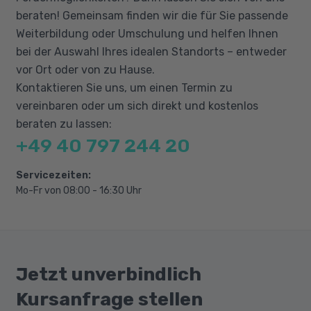
müssen durch Zertifikate als QMB und Interner
Prozessmanagement
beraten! Gemeinsam finden wir die für Sie passende
Auditor belegt werden. Sicheres Deutsch in
Statistische Methoden und Verfahren
Weiterbildung oder Umschulung und helfen Ihnen
Wort und Schrift wird vorausgesetzt.
7 Managementwerkzeuge
bei der Auswahl Ihres idealen Standorts – entweder
vor Ort oder von zu Hause.
FMEA (Fehlermöglichkeitseinflussanalyse)
Kontaktieren Sie uns, um einen Termin zu
QFD (Quality Function Deployment)
vereinbaren oder um sich direkt und kostenlos
Six Sigma
beraten zu lassen:
EFQM-Modell
+49 40 797 244 20
Servicezeiten:
Mo-Fr von 08:00 - 16:30 Uhr
Jetzt unverbindlich
Kursanfrage stellen