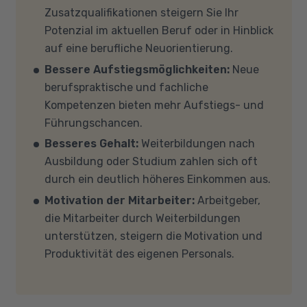
teilnehmen (mit Zustimmung Ihres
für mich die richtige
? stellen wir Ihnen
Zusatzqualifikationen steigern Sie Ihr
Beschäftigungsmöglichkeiten in ihrem
Kostenträgers), sprechen Sie uns an, in den
verschiedene Fördermöglichkeiten vor. Sehr
Potenzial im aktuellen Beruf oder in Hinblick
bekannten Berufsumfeld und der Branche
meisten Fällen können wir Ihnen Leih-
gerne beraten wir Sie auch in einem
auf eine berufliche Neuorientierung.
prognostizieren.
Equipment zur Verfügung stellen. Sollten Sie
persönlichen Gespräch zu diesem Thema.
Bessere Aufstiegsmöglichkeiten:
Neue
mit Ihren eigenen Geräten am Unterricht
berufspraktische und fachliche
teilnehmen, empfehlen wir PCs oder Laptops
Kompetenzen bieten mehr Aufstiegs- und
mit Windows 10 oder Windows 11, mindestens 8
Führungschancen.
GB Arbeitsspeicher (RAM) und einem aktuellen
Besseres Gehalt:
Weiterbildungen nach
Mehrkern-Prozessor (CPU). Der Unterricht
Ausbildung oder Studium zahlen sich oft
findet in Microsoft Teams statt. Bitte achten
durch ein deutlich höheres Einkommen aus.
Sie darauf, dass Ihre Sicherheitsprogramme
Motivation der Mitarbeiter:
Arbeitgeber,
und -einstellungen (Anti-Viren-Programme,
die Mitarbeiter durch Weiterbildungen
Firewalls etc.) die Verbindung mit MS Teams
unterstützen, steigern die Motivation und
nicht blockieren. Bitte beachten Sie außerdem,
Produktivität des eigenen Personals.
dass für eine reibungslose Übertragung eine
gute Internetverbindung mit einer Download-
Geschwindigkeit von mindestens 6 MBit/s und