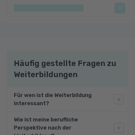
Häufig gestellte Fragen zu
Weiterbildungen
Für wen ist die Weiterbildung
interessant?
Wie ist meine berufliche
Das Modul richtet sich an Fach- und
Perspektive nach der
Führungskräfte aus Organisationen, die aktiv