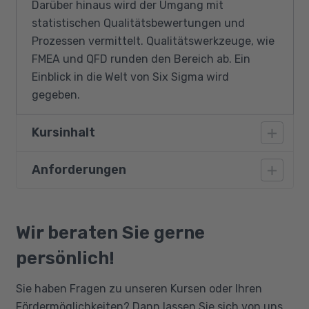
Darüber hinaus wird der Umgang mit
statistischen Qualitätsbewertungen und
Prozessen vermittelt. Qualitätswerkzeuge, wie
FMEA und QFD runden den Bereich ab. Ein
Einblick in die Welt von Six Sigma wird
gegeben.
Kursinhalt
Anforderungen
Total Quality Management (TQM) als
Unternehmensphilosophie
Teilnehmer sollten mindestens einen
Mitarbeiterorientierung
Realschulabschluss und einen
Wir beraten Sie gerne
Wissensmanagement
Facharbeiterabschluss haben. Sie müssen in
persönlich!
Benchmarking
der Lage sein, selbständig zu arbeiten. Die
Verbesserungsprozesse
Belegung dieses Clusters setzt außerdem
Sie haben Fragen zu unseren Kursen oder Ihren
Rechtliche Grundlagen
Grundkenntnisse im Bereich QM voraus. Diese
Fördermöglichkeiten? Dann lassen Sie sich von uns