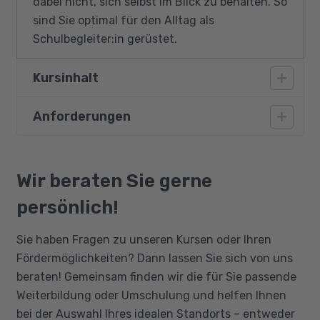
dabei nicht, sich selbst im Blick zu behalten. So
sind Sie optimal für den Alltag als
Schulbegleiter:in gerüstet.
Kursinhalt
Anforderungen
Schulbegleiter: / Integrationsassistenten
Behinderungsarten und Krankheitsbilder
Voraussetzung für die Arbeit als
Entwicklung von Kindern: Phasen der
Schulbegleiter:in inkl. pädagogischer
Wir beraten Sie gerne
kindlichen Entwicklung
Zusatzqualifikation Autismus sind ein
persönlich!
Persönlichkeitsentwicklung
Hauptschulabschluss und ein erweitertes
Stärkung der Sozialkompetenz
polizeiliches Führungszeugnis, das
Sie haben Fragen zu unseren Kursen oder Ihren
einwandfrei und nicht älter als ein Vierteljahr
Begleitung bei der Alltagsbewältigung
Fördermöglichkeiten? Dann lassen Sie sich von uns
ist. Dieses stellt die Voraussetzung für eine
Assistenz im Bereich des schulischen
beraten! Gemeinsam finden wir die für Sie passende
Anstellung dar, jedoch nicht für diesen Kurs.
Lernens
Weiterbildung oder Umschulung und helfen Ihnen
Erfolgreiche Zusammenarbeit mit Eltern,
bei der Auswahl Ihres idealen Standorts – entweder