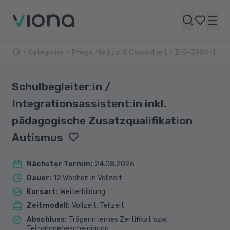
Kategorien
Pflege, Medizin & Gesundheit
Z-S-3986-1
Schulbegleiter:in /
Integrationsassistent:in inkl.
pädagogische Zusatzqualifikation
Autismus
Nächster Termin
:
24.08.2026
Dauer
:
12 Wochen in Vollzeit
Kursart
:
Weiterbildung
Zeitmodell
:
Vollzeit, Teilzeit
Abschluss
:
Trägerinternes Zertifikat bzw.
Teilnahmebescheinigung