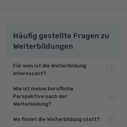
Häufig gestellte Fragen zu
Weiterbildungen
Für wen ist die Weiterbildung
interessant?
Wie ist meine berufliche
Geeignet für Personen aus pädagogischen
Perspektive nach der
und sozialen Bereichen, die sich auf
Schulbegleitung mit Schwerpunkt Autismus
Weiterbildung?
spezialisieren möchten — insbesondere:
Mitarbeitende ohne oder mit
Wo findet die Weiterbildung statt?
Schulbegleiter sind begehrt: Sie werden
Berufsausbildung im pädagogischen Bereich
Kindern mit erhöhtem Förderbedarf zur Seite