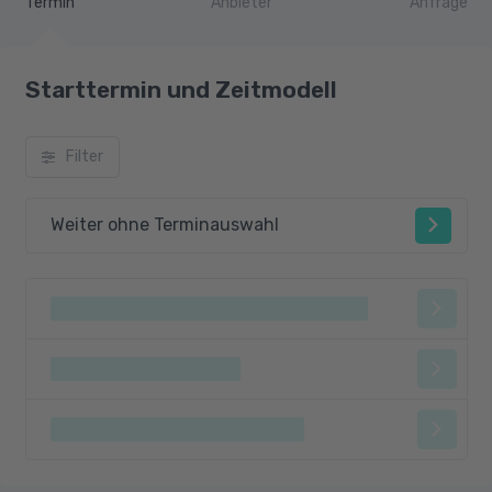
Termin
Anbieter
Anfrage
Kommunikation und Sprache
Verhalten
Lehrer/Schüler/Alltag
Starttermin und Zeitmodell
Filter
Weiter ohne Terminauswahl