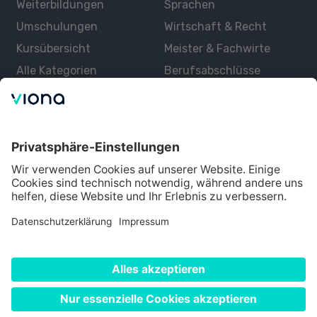
Weiterbildungen
Sprachen
Umschulungen
Wirtschaft & Recht
Kursübersicht
Meister & Fachwirte
Alle Kategorien
Berufsabschlüsse
Über uns
Über Viona
Lernen mit Viona
Alle Partner
Partner werden
Datenschutz
Impressum
Nutzungsbedingungen
Cookie Einstellungen