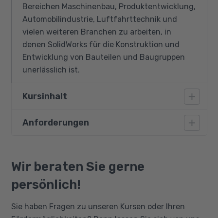
Bereichen Maschinenbau, Produktentwicklung,
Automobilindustrie, Luftfahrttechnik und
vielen weiteren Branchen zu arbeiten, in
denen SolidWorks für die Konstruktion und
Entwicklung von Bauteilen und Baugruppen
unerlässlich ist.
Kursinhalt
Anforderungen
Benutzeroberfläche
Skizzenerstellung
Vorausgesetzt werden Sprachkenntnisse in
Erstellen von Referenzgeometrie
Deutsch auf dem Niveau B2. Bei Bedarf sind
Wir beraten Sie gerne
Volumenmodellierung
entsprechende Vorkurse möglich.
persönlich!
Erzeugen von Baugruppen
Blechkonstruktion
Sie haben Fragen zu unseren Kursen oder Ihren
Schweißkonstruktion