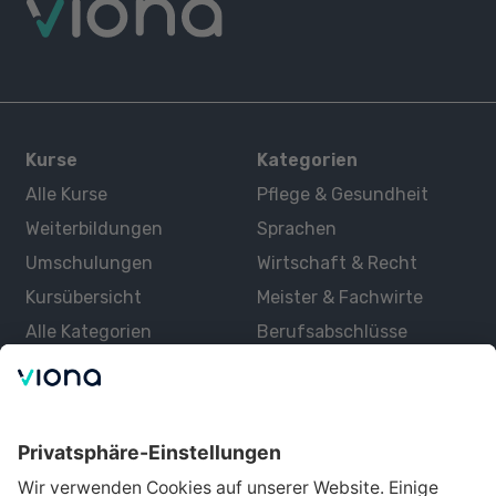
Kurse
Kategorien
Alle Kurse
Pflege & Gesundheit
Weiterbildungen
Sprachen
Umschulungen
Wirtschaft & Recht
Kursübersicht
Meister & Fachwirte
Alle Kategorien
Berufsabschlüsse
Über uns
Über Viona
Lernen mit Viona
Alle Partner