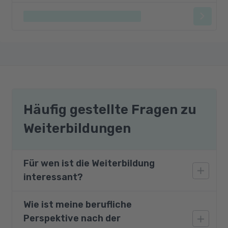
Häufig gestellte Fragen zu
Weiterbildungen
Für wen ist die Weiterbildung
interessant?
Wie ist meine berufliche
Dieser Kurs richtet sich an Fachkräfte und
Perspektive nach der
Interessierte, die ihre Fähigkeiten in der 3D-