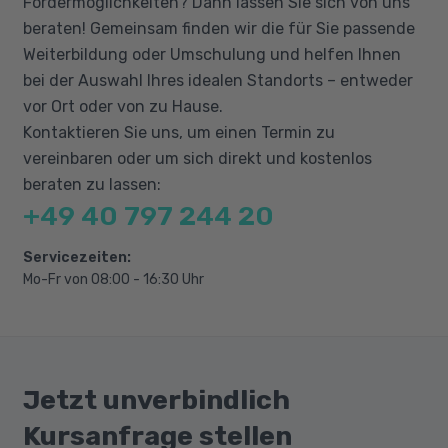
Fördermöglichkeiten? Dann lassen Sie sich von uns
Inteligente Komponenten erstellen
beraten! Gemeinsam finden wir die für Sie passende
modellieren von komplexen Formen
Weiterbildung oder Umschulung und helfen Ihnen
bei der Auswahl Ihres idealen Standorts – entweder
3D-Skizzen und Kurven
vor Ort oder von zu Hause.
Kontaktieren Sie uns, um einen Termin zu
vereinbaren oder um sich direkt und kostenlos
beraten zu lassen:
+49 40 797 244 20
Servicezeiten:
Mo-Fr von 08:00 - 16:30 Uhr
Jetzt unverbindlich
Kursanfrage stellen