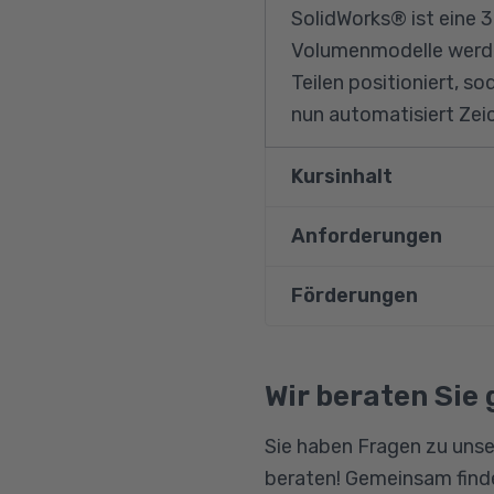
SolidWorks® ist eine 
Volumenmodelle werden
Teilen positioniert, 
nun automatisiert Zei
Kursinhalt
Anforderungen
Benutzeroberfläch
Grundlagen zur Ski
Förderungen
Es wird eine abgeschl
Parametrische Be
entsprechendem Fachw
Erstellen von Refe
Bildungsgutschein
räumliches Vorstellun
Qualifizierungschanc
Wir beraten Sie 
Volumenmodellieru
Berufliche Rehabilitat
Erzeugen von Baug
Sie haben Fragen zu unse
Arbeiten mit der T
beraten! Gemeinsam finde