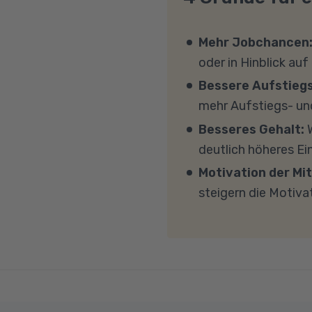
eine Förderung erfüll
in den meisten Fällen 
Fachkräfte aus Ma
wir Ihnen verschiedene
eigenen Geräten am Un
Mehr Jobchancen
persönlichen Gespräc
Windows 11, mindesten
oder in Hinblick auf
(CPU). Der Unterricht 
Bessere Aufstieg
Sicherheitsprogramme 
mehr Aufstiegs- un
mit MS Teams nicht bl
Besseres Gehalt:
W
Übertragung eine gut
deutlich höheres E
MBit/s und einer Uplo
Motivation der Mit
Fragen sprechen Sie u
steigern die Motiva