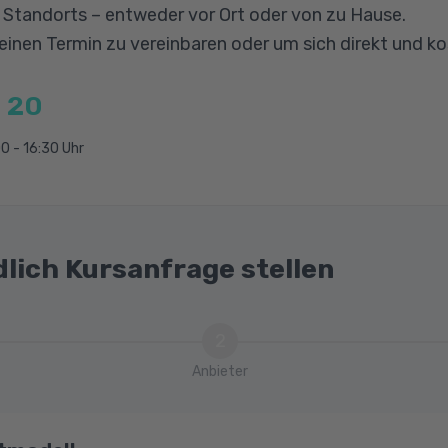
g und Schnitte
n Standorts – entweder vor Ort oder von zu Hause.
aßungen
 einen Termin zu vereinbaren oder um sich direkt und k
listen
 20
0 - 16:30 Uhr
dlich Kursanfrage stellen
2
Anbieter