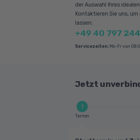
Zeichnungsableitun
der Auswahl Ihres ideale
Einfügen von Bem
Kontaktieren Sie uns, um
lassen:
Erstellen von Stück
+49 40 797 244
Konfigurationen
Servicezeiten:
Mo-Fr von 08:0
Jetzt unverbin
1
Termin