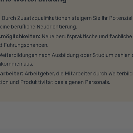
en? Auf unserer Info-Seite
Welche Förderung ist für mich
können wir Ihnen Leih-Equipment zur Verfügung stellen. 
schinenbau, Anlagenbau, Automobilbranche und verwa
 Fördermöglichkeiten vor. Sehr gerne beraten wir Sie a
terricht teilnehmen, empfehlen wir PCs oder Laptops
:
Durch Zusatzqualifikationen steigern Sie Ihr Potenzial
h zu diesem Thema.
s 8 GB Arbeitsspeicher (RAM) und einem aktuellen Me
 eine berufliche Neuorientierung.
findet in Microsoft Teams statt. Bitte achten Sie darauf
smöglichkeiten:
Neue berufspraktische und fachlich
und -einstellungen (Anti-Viren-Programme, Firewalls 
d Führungschancen.
ockieren. Bitte beachten Sie außerdem, dass für eine 
eiterbildungen nach Ausbildung oder Studium zahlen s
e Internetverbindung mit einer Download-Geschwindig
inkommen aus.
ad-Geschwindigkeit von mindestens 1 MBit/s benötigt 
arbeiter:
Arbeitgeber, die Mitarbeiter durch Weiterbil
ns gerne an.
tion und Produktivität des eigenen Personals.