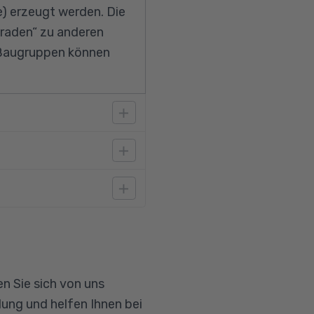
) erzeugt werden. Die
raden“ zu anderen
d Baugruppen können
ereich mit
n Zeichnen und
n Sie sich von uns
ung und helfen Ihnen bei