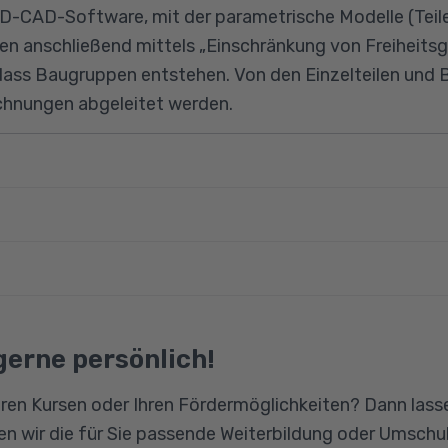
3D-CAD-Software, mit der parametrische Modelle (Teile
 anschließend mittels „Einschränkung von Freiheitsg
sodass Baugruppen entstehen. Von den Einzelteilen un
chnungen abgeleitet werden.
e
zzenerstellung
ossene Berufsausbildung im gewerblich-technischen B
maßung
issen vorausgesetzt. Grundkenntnisse im technische
renzgeometrie
gsvermögen sind von Vorteil.
engesetz
gerne persönlich!
ng
ion
ruppen
ren Kursen oder Ihren Fördermöglichkeiten? Dann lasse
oolbox
n wir die für Sie passende Weiterbildung oder Umschul