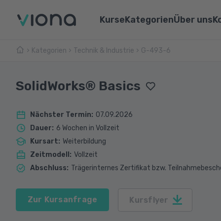
Kurse
Kategorien
Über uns
K
Kategorien
Technik & Industrie
Umschulungen
G-493-6
Über Vi
Pflege & Medizin
Weiterbildungen
Unsere 
IT & Informatik
SolidWorks® Basics
Alle Kurse
Lernen 
Marketing & Vertrieb
Nächster Termin
:
07.09.2026
Webina
Technik & Industrie
Dauer
:
6 Wochen in Vollzeit
Kursart
:
Weiterbildung
Sprachen
Zeitmodell
:
Vollzeit
Abschluss
:
Trägerinternes Zertifikat bzw. Teilnahmebesch
Zur Kursanfrage
Kursflyer