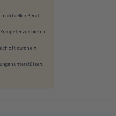
 die richtige
? stellen
Sollten Sie mit Ihren
ndten Branchen
uch in einem
 mit Windows 10 oder
 im aktuellen Beruf
hrkern-Prozessor
, dass Ihre
e Kompetenzen bieten
etc.) die Verbindung
reibungslose
ich oft durch ein
keit von mindestens 6
wird. Bei technischen
dungen unterstützen,