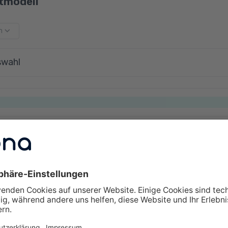
tmodell
m
swahl