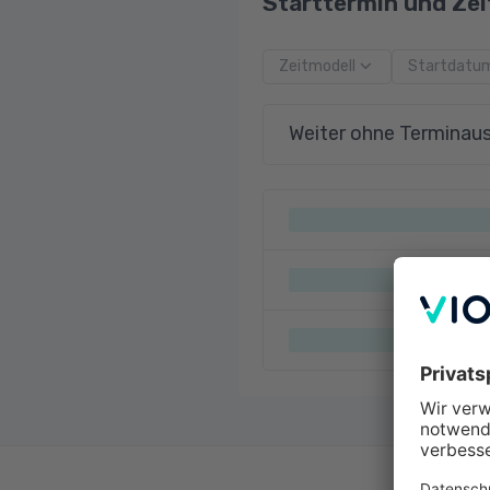
Starttermin und Zei
Zeitmodell
Startdatu
Weiter ohne Terminau