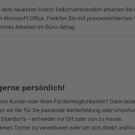
 dem neuesten Stand: Selbstverständlich arbeiten Sie b
n Microsoft Office. Punkten Sie mit praxisorientiertem 
eiches Arbeiten im Büro-Alltag.
kumentation im geschäftlichen Alltag:
rbeitung
 benötigen neben guten Deutschkenntnissen (B2) und 
 DIN
hulausbildung fundierte Kenntnisse in der PC-Bedienu
gerne persönlich!
riftverkehr - Inhalt und Recht
ren Kursen oder Ihren Fördermöglichkeiten? Dann lasse
ung
n wir die für Sie passende Weiterbildung oder Umschul
- professionelle Geschäftsdrucksachen
n Standorts – entweder vor Ort oder von zu Hause.
schreiben
 einen Termin zu vereinbaren oder um sich direkt und k