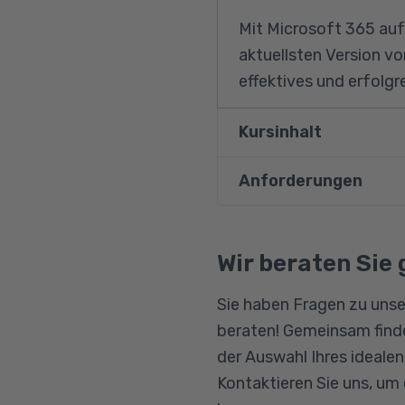
Mit Microsoft 365 auf
aktuellsten Version vo
effektives und erfolgr
Kursinhalt
Anforderungen
Schriftverkehr und Do
MS Word - Textvera
Teilnehmer des Kurses
Schreibregeln nach
allgemeinbildenden Sc
Wir beraten Sie 
Kaufmännischer Sch
Sie haben Fragen zu unse
GIMP Bildbearbeit
beraten! Gemeinsam finde
Layout mit Office 
der Auswahl Ihres ideale
10-Finger-Tastatur
Kontaktieren Sie uns, um