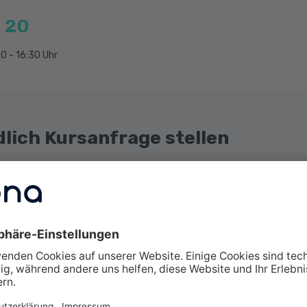
d Datenschutz:
 20
kalkulation
0 - 16:30 Uhr
d Tabellenkalkulation
banken
dlich Kursanfrage stellen
:
2
echnen
Anbieter
Belegerfassung und Finanzbuchführung
ng Bestellwesen mit ERP-Software
tmodell
m