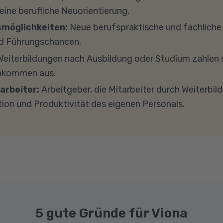
h zu diesem Thema.
s 8 GB Arbeitsspeicher (RAM) und einem aktuellen Me
 eine berufliche Neuorientierung.
findet in Microsoft Teams statt. Bitte achten Sie darauf
smöglichkeiten:
Neue berufspraktische und fachlich
und -einstellungen (Anti-Viren-Programme, Firewalls 
d Führungschancen.
ockieren. Bitte beachten Sie außerdem, dass für eine 
eiterbildungen nach Ausbildung oder Studium zahlen s
e Internetverbindung mit einer Download-Geschwindig
inkommen aus.
ad-Geschwindigkeit von mindestens 1 MBit/s benötigt 
arbeiter:
Arbeitgeber, die Mitarbeiter durch Weiterbil
ns gerne an.
tion und Produktivität des eigenen Personals.
5 gute Gründe für Viona