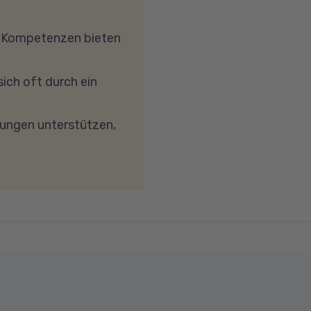
hrkern-Prozessor
, dass Ihre
e Kompetenzen bieten
etc.) die Verbindung
reibungslose
ich oft durch ein
keit von mindestens 6
wird. Bei technischen
dungen unterstützen,