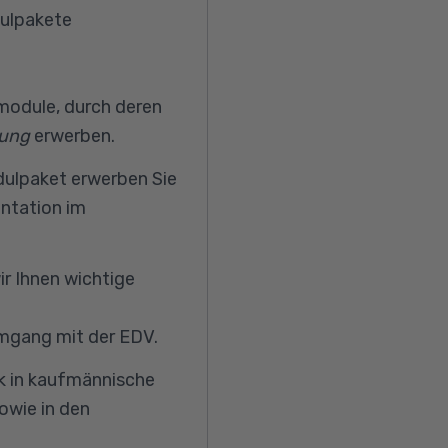
ulpakete
lmodule, durch deren
tung
erwerben.
dulpaket erwerben Sie
entation im
r Ihnen wichtige
mgang mit der EDV.
k in kaufmännische
owie in den