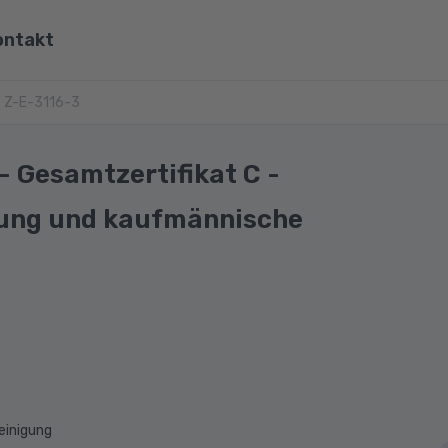
ontakt
ona
Z-E-3116-3
Wirtschaft, Steuern & Recht
Partner
Umwelt & Energie
 Gesamtzertifikat C -
mit Viona
Pädagogik & Didaktik
tung und kaufmännische
re
Meister & Fachwirte
Alle Kategorien
einigung