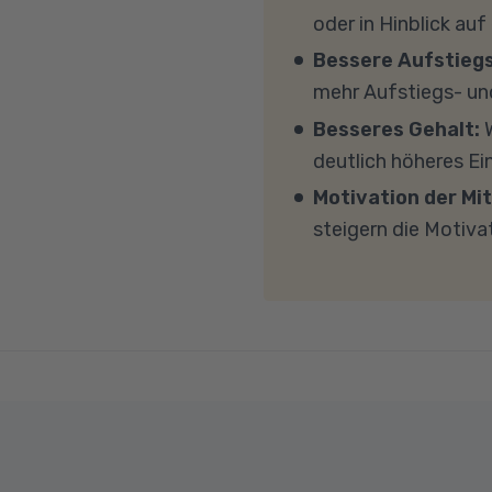
persönlichen Gespräc
Windows 11, mindesten
oder in Hinblick auf
(CPU). Der Unterricht 
Bessere Aufstieg
Sicherheitsprogramme 
mehr Aufstiegs- un
mit MS Teams nicht bl
Besseres Gehalt:
W
Übertragung eine gut
deutlich höheres E
MBit/s und einer Uplo
Motivation der Mit
Fragen sprechen Sie u
steigern die Motiva