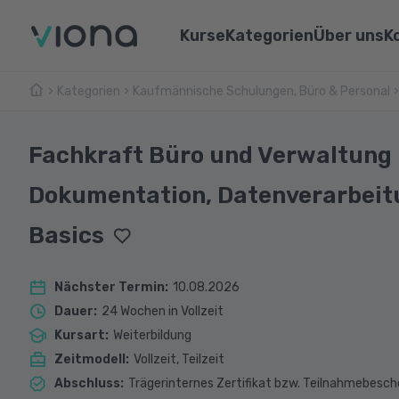
Kurse
Kategorien
Über uns
K
Kategorien
Kaufmännische Schulungen, Büro & Personal
Umschulungen
Über Vi
Pflege & Medizin
Weiterbildungen
Unsere 
IT & Informatik
Fachkraft Büro und Verwaltung -
Alle Kurse
Lernen 
Marketing & Vertrieb
Dokumentation, Datenverarbei
Webina
Technik & Industrie
Basics
Sprachen
Nächster Termin
:
10.08.2026
Dauer
:
24 Wochen in Vollzeit
Kursart
:
Weiterbildung
Zeitmodell
:
Vollzeit, Teilzeit
Abschluss
:
Trägerinternes Zertifikat bzw. Teilnahmebesch