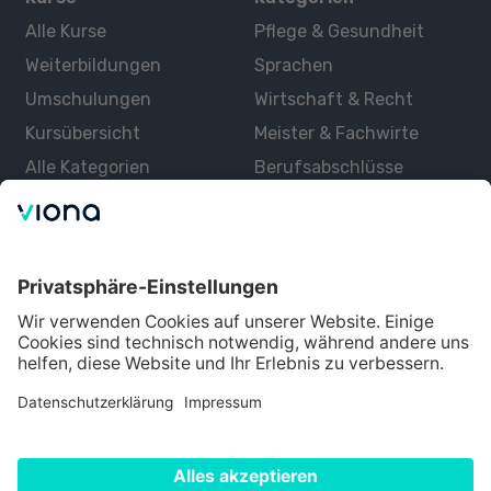
Alle Kurse
Pflege & Gesundheit
Weiterbildungen
Sprachen
Umschulungen
Wirtschaft & Recht
Kursübersicht
Meister & Fachwirte
Alle Kategorien
Berufsabschlüsse
Über uns
Über Viona
Lernen mit Viona
Alle Partner
Partner werden
Datenschutz
Impressum