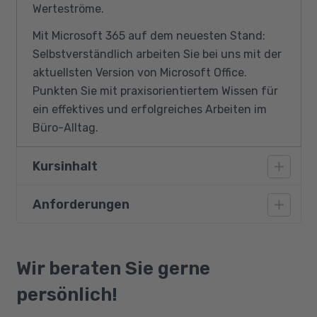
Werteströme.
Mit Microsoft 365 auf dem neuesten Stand:
Selbstverständlich arbeiten Sie bei uns mit der
aktuellsten Version von Microsoft Office.
Punkten Sie mit praxisorientiertem Wissen für
ein effektives und erfolgreiches Arbeiten im
Büro-Alltag.
Kursinhalt
Anforderungen
Schriftverkehr und Dokumentation im
geschäftlichen Alltag:
Kursteilnehmer benötigen neben guten
MS Word – Textverarbeitung
Deutschkenntnissen (B2) und einer
Wir beraten Sie gerne
Schreibregeln nach DIN
allgemeinbildenden Schulausbildung fundierte
persönlich!
Kaufmännischer Schriftverkehr – Inhalt und
Kenntnisse in der PC-Bedienung mit Windows.
Recht