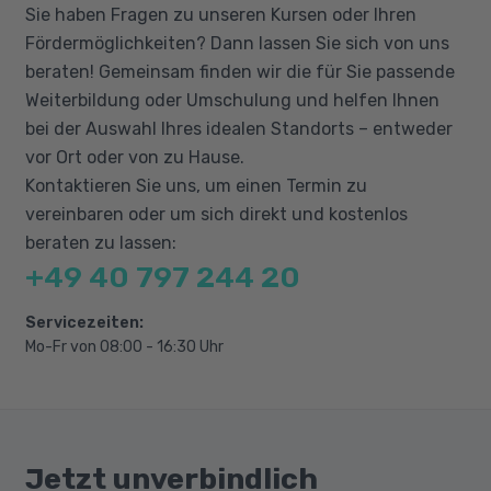
Sie haben Fragen zu unseren Kursen oder Ihren
GIMP Bildbearbeitung
Fördermöglichkeiten? Dann lassen Sie sich von uns
Layout mit Office – professionelle
beraten! Gemeinsam finden wir die für Sie passende
Geschäftsdrucksachen
Weiterbildung oder Umschulung und helfen Ihnen
10-Finger-Tastaturschreiben
bei der Auswahl Ihres idealen Standorts – entweder
vor Ort oder von zu Hause.
Bürokommunikation:
Kontaktieren Sie uns, um einen Termin zu
vereinbaren oder um sich direkt und kostenlos
Browser und Outlook – Online-Grundlagen
beraten zu lassen:
Online-Zusammenarbeit
+49 40 797 244 20
Büroverwaltung und -kommunikation
Servicezeiten:
Kaufmännische Basics:
Mo-Fr von 08:00 - 16:30 Uhr
Kaufmännisches Rechnen
Einführung in die Belegerfassung und
Finanzbuchführung
Jetzt unverbindlich
Auftragsbearbeitung – Bestellwesen mit