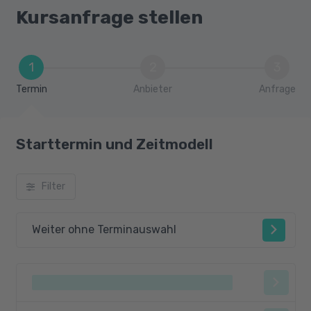
ERP-Software
Kursanfrage stellen
1
2
3
Termin
Anbieter
Anfrage
Starttermin und Zeitmodell
Filter
Weiter ohne Terminauswahl