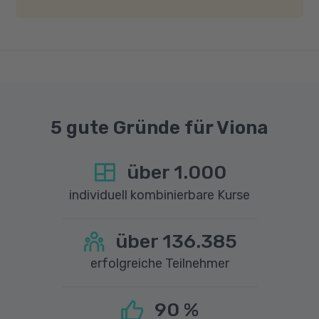
Geschwindigkeit von mindestens 6 MBit/s und
einer Upload-Geschwindigkeit von mindestens
1 MBit/s benötigt wird. Bei technischen Fragen
sprechen Sie uns gerne an.
5 gute Gründe für Viona
über
1.000
individuell kombinierbare Kurse
über
136.385
erfolgreiche Teilnehmer
90
%