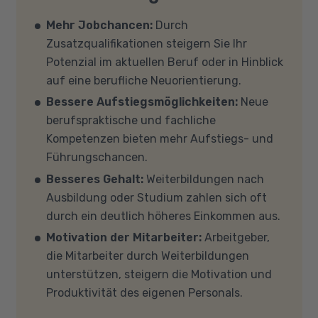
Voraussetzungen für eine Förderung erfüllen?
Verfügung. Falls Sie von zu Hause aus
Auf unserer Info-Seite
Welche Förderung ist
Mehr Jobchancen:
Durch
teilnehmen (mit Zustimmung Ihres
für mich die richtige
? stellen wir Ihnen
Zusatzqualifikationen steigern Sie Ihr
Kostenträgers), sprechen Sie uns an, in den
verschiedene Fördermöglichkeiten vor. Sehr
Potenzial im aktuellen Beruf oder in Hinblick
meisten Fällen können wir Ihnen Leih-
gerne beraten wir Sie auch in einem
auf eine berufliche Neuorientierung.
Equipment zur Verfügung stellen. Sollten Sie
persönlichen Gespräch zu diesem Thema.
Bessere Aufstiegsmöglichkeiten:
Neue
mit Ihren eigenen Geräten am Unterricht
berufspraktische und fachliche
teilnehmen, empfehlen wir PCs oder Laptops
Kompetenzen bieten mehr Aufstiegs- und
mit Windows 10 oder Windows 11, mindestens 8
Führungschancen.
GB Arbeitsspeicher (RAM) und einem aktuellen
Besseres Gehalt:
Weiterbildungen nach
Mehrkern-Prozessor (CPU). Der Unterricht
Ausbildung oder Studium zahlen sich oft
findet in Microsoft Teams statt. Bitte achten
durch ein deutlich höheres Einkommen aus.
Sie darauf, dass Ihre Sicherheitsprogramme
Motivation der Mitarbeiter:
Arbeitgeber,
und -einstellungen (Anti-Viren-Programme,
die Mitarbeiter durch Weiterbildungen
Firewalls etc.) die Verbindung mit MS Teams
unterstützen, steigern die Motivation und
nicht blockieren. Bitte beachten Sie außerdem,
Produktivität des eigenen Personals.
dass für eine reibungslose Übertragung eine
gute Internetverbindung mit einer Download-