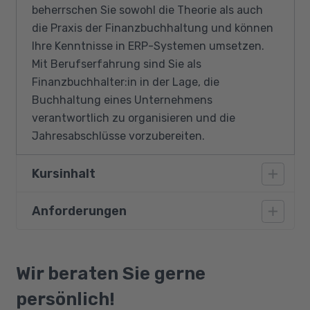
beherrschen Sie sowohl die Theorie als auch
die Praxis der Finanzbuchhaltung und können
Ihre Kenntnisse in ERP-Systemen umsetzen.
Mit Berufserfahrung sind Sie als
Finanzbuchhalter:in in der Lage, die
Buchhaltung eines Unternehmens
verantwortlich zu organisieren und die
Jahresabschlüsse vorzubereiten.
Kursinhalt
Anforderungen
Grundlagen der Tabellenkalkulation (MS
Excel)
Zu den Teilnahmevoraussetzungen zählen
Kaufmännisches Rechnen
Deutschkenntnisse auf dem Niveau B1 oder
Wir beraten Sie gerne
Grundlagen, Aufgaben und Vorschriften der
anderweitig nachgewiesene grundlegende
Finanzbuchführung
persönlich!
Kenntnisse der deutschen Sprache sowie gute