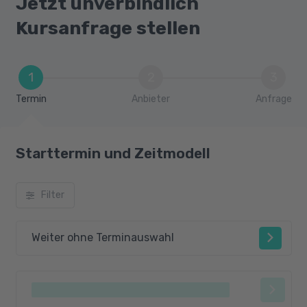
Jetzt unverbindlich
Auswertungen mit DATEV
Kursanfrage stellen
Grundlagen des Wirtschafts- und
Steuerrechts
Anlagenbuchhaltung mit DATEV
1
2
3
Termin
Anbieter
Anfrage
Starttermin und Zeitmodell
Filter
Weiter ohne Terminauswahl