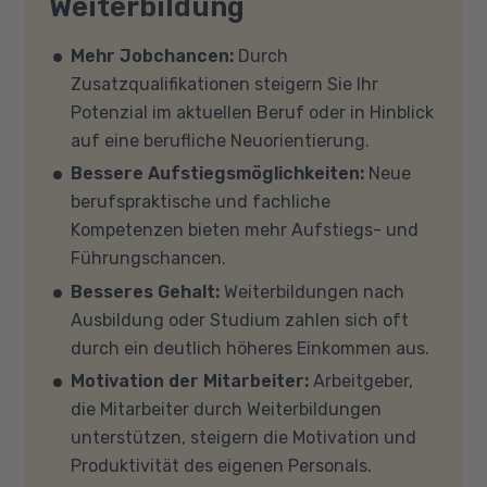
Weiterbildung
benötigten Hard- und Software zur
Voraussetzungen für eine Förderung erfüllen?
Verfügung. Falls Sie von zu Hause aus
Auf unserer Info-Seite
Welche Förderung ist
Mehr Jobchancen:
Durch
teilnehmen (mit Zustimmung Ihres
für mich die richtige
? stellen wir Ihnen
Zusatzqualifikationen steigern Sie Ihr
Kostenträgers), sprechen Sie uns an, in den
verschiedene Fördermöglichkeiten vor. Sehr
Potenzial im aktuellen Beruf oder in Hinblick
meisten Fällen können wir Ihnen Leih-
gerne beraten wir Sie auch in einem
auf eine berufliche Neuorientierung.
Equipment zur Verfügung stellen. Sollten Sie
persönlichen Gespräch zu diesem Thema.
Bessere Aufstiegsmöglichkeiten:
Neue
mit Ihren eigenen Geräten am Unterricht
berufspraktische und fachliche
teilnehmen, empfehlen wir PCs oder Laptops
Kompetenzen bieten mehr Aufstiegs- und
mit Windows 10 oder Windows 11, mindestens 8
Führungschancen.
GB Arbeitsspeicher (RAM) und einem aktuellen
Besseres Gehalt:
Weiterbildungen nach
Mehrkern-Prozessor (CPU). Der Unterricht
Ausbildung oder Studium zahlen sich oft
findet in Microsoft Teams statt. Bitte achten
durch ein deutlich höheres Einkommen aus.
Sie darauf, dass Ihre Sicherheitsprogramme
Motivation der Mitarbeiter:
Arbeitgeber,
und -einstellungen (Anti-Viren-Programme,
die Mitarbeiter durch Weiterbildungen
Firewalls etc.) die Verbindung mit MS Teams
unterstützen, steigern die Motivation und
nicht blockieren. Bitte beachten Sie außerdem,
Produktivität des eigenen Personals.
dass für eine reibungslose Übertragung eine