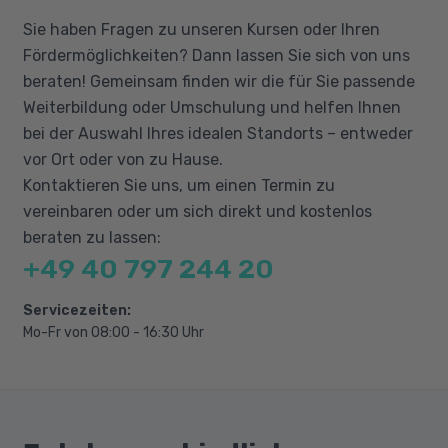
Grundsätze ordnungsmäßiger Buchführung
Kenntnisse im Umgang mit dem PC. Genaue
Sie haben Fragen zu unseren Kursen oder Ihren
(GoB)
Regelungen erfolgen in Abstimmung mit dem
Fördermöglichkeiten? Dann lassen Sie sich von uns
Konten, Kontenrahmen und Kontenplan
Jobcenter / der Arbeitsagentur oder der
beraten! Gemeinsam finden wir die für Sie passende
Inventur, Inventar und Bilanz mit
optierenden Kommune.
Weiterbildung oder Umschulung und helfen Ihnen
Erfolgsermittlung
bei der Auswahl Ihres idealen Standorts – entweder
Die Buchführungsbücher und
vor Ort oder von zu Hause.
Belegbearbeitung
Kontaktieren Sie uns, um einen Termin zu
Buchungssätze und Buchungsverfahren
vereinbaren oder um sich direkt und kostenlos
Umsatzsteuer und Skonti
beraten zu lassen:
+49 40 797 244 20
Buchführungspraxis mit einfacher
Software inkl. ArbN-Entgelt
Servicezeiten:
Jahresabschluss mit Abgrenzung und
Mo-Fr von 08:00 - 16:30 Uhr
Bewertungsvorschriften
Bilanzanalyse, Grundlagen der Kosten- und
Leistungsrechnung
Buchungen, Mahnverfahren und