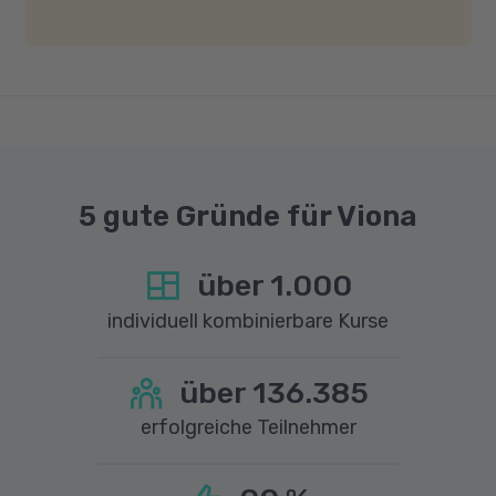
gute Internetverbindung mit einer Download-
Geschwindigkeit von mindestens 6 MBit/s und
einer Upload-Geschwindigkeit von mindestens
1 MBit/s benötigt wird. Bei technischen Fragen
sprechen Sie uns gerne an.
5 gute Gründe für Viona
über
1.000
individuell kombinierbare Kurse
über
136.385
erfolgreiche Teilnehmer