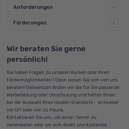
Anforderungen
Das Buchführungsprogramm einsetzen
Praxis der Buchführung:
Förderungen
PC-Kenntnisse inkl. MS-Office, gute
Erfassung des Tagesgeschäfts
Deutschkenntnisse, Grundkenntnisse in
kaufmännischem Rechnen, ein
Zahlungsverkehr
Bildungsgutschein
allgemeinbildender Schulabschluss SEK I und
Qualifizierungschancengesetz
Mahnverfahren
Wir beraten Sie gerne
eine abgeschlossene Berufsausbildung.
Berufliche Rehabilitation
persönlich!
Grundkenntnisse in Buchführung sind
Personalaufwendungen:
vorteilhaft.
Lohn-/Gehaltsliste
Sie haben Fragen zu unseren Kursen oder Ihren
Fördermöglichkeiten? Dann lassen Sie sich von uns
Sonstige Personalaufwendungen
beraten! Gemeinsam finden wir die für Sie passende
Anlagenwirtschaft:
Weiterbildung oder Umschulung und helfen Ihnen
Beschaffung
bei der Auswahl Ihres idealen Standorts – entweder
Nutzung
vor Ort oder von zu Hause.
Verkauf
Kontaktieren Sie uns, um einen Termin zu
vereinbaren oder um sich direkt und kostenlos
Forderungsausfälle