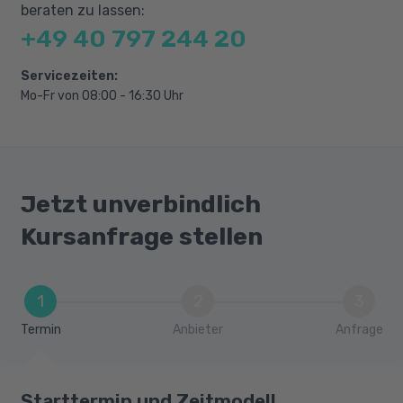
beraten zu lassen:
Vereinfachter Jahresabschluss: ARA/PRA
+49 40 797 244 20
Personalwirtschaftliche Grundlagen
Servicezeiten:
Mo-Fr von 08:00 - 16:30 Uhr
Jetzt unverbindlich
Kursanfrage stellen
1
2
3
Termin
Anbieter
Anfrage
Starttermin und Zeitmodell