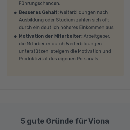
Führungschancen.
GB Arbeitsspeicher (RAM) und einem aktuellen
Besseres Gehalt:
Weiterbildungen nach
Mehrkern-Prozessor (CPU). Der Unterricht
Ausbildung oder Studium zahlen sich oft
findet in Microsoft Teams statt. Bitte achten
durch ein deutlich höheres Einkommen aus.
Sie darauf, dass Ihre Sicherheitsprogramme
Motivation der Mitarbeiter:
Arbeitgeber,
und -einstellungen (Anti-Viren-Programme,
die Mitarbeiter durch Weiterbildungen
Firewalls etc.) die Verbindung mit MS Teams
unterstützen, steigern die Motivation und
nicht blockieren. Bitte beachten Sie außerdem,
Produktivität des eigenen Personals.
dass für eine reibungslose Übertragung eine
gute Internetverbindung mit einer Download-
Geschwindigkeit von mindestens 6 MBit/s und
einer Upload-Geschwindigkeit von mindestens
1 MBit/s benötigt wird. Bei technischen Fragen
sprechen Sie uns gerne an.
5 gute Gründe für Viona