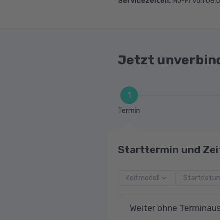
Servicezeiten:
Mo-Fr von 08:0
Jetzt unverbin
1
Termin
Starttermin und Zei
Zeitmodell
Startdatu
Weiter ohne Terminau