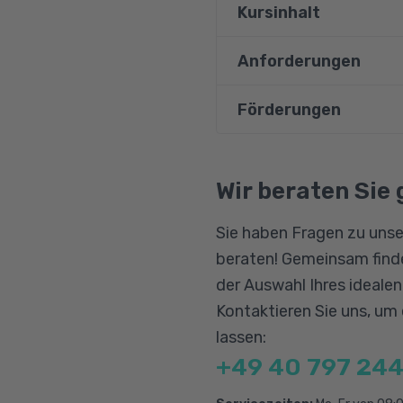
Kursinhalt
Anforderungen
Mathematische Gru
Gleichungen und Fu
Förderungen
Angesprochen sind Int
Finanzmathematik
Vorausgesetzt wird so
Grundlagen der Stat
Bildungsgutschein
Qualifizierungschanc
Wir beraten Sie 
Rechnungswesen
Berufliche Rehabilitat
Finanzbuchhaltung
Sie haben Fragen zu unse
Kosten- und Leist
beraten! Gemeinsam finde
Betriebliche Kennz
der Auswahl Ihres ideale
Planungsrechnung
Kontaktieren Sie uns, um
lassen:
Mathematische Bere
+49 40 797 244