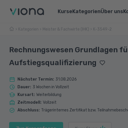
Kurse
Kategorien
Über uns
K
Kategorien
Meister & Fachwirte (IHK)
Umschulungen
K-3549-2
Über Vi
Pflege & Medizin
Weiterbildungen
Unsere 
IT & Informatik
Rechnungswesen Grundlagen für
Alle Kurse
Lernen 
Marketing & Vertrieb
Aufstiegsqualifizierung
Webina
Technik & Industrie
Nächster Termin
:
31.08.2026
Sprachen
Dauer
:
3 Wochen in Vollzeit
Kursart
:
Weiterbildung
Zeitmodell
:
Vollzeit
Abschluss
:
Trägerinternes Zertifikat bzw. Teilnahmebesch