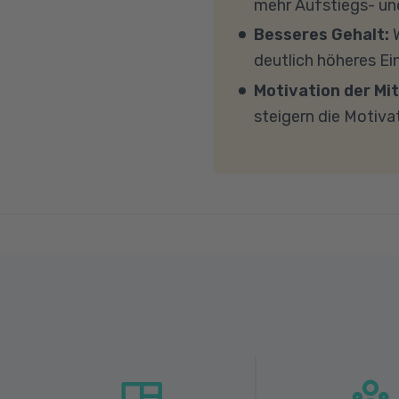
mehr Aufstiegs- un
mit MS Teams nicht bl
Besseres Gehalt:
W
Übertragung eine gut
deutlich höheres E
MBit/s und einer Uplo
Motivation der Mit
Fragen sprechen Sie u
steigern die Motiva