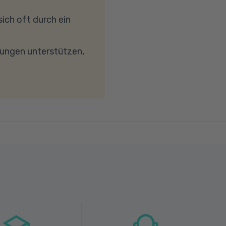
reibungslose
ich oft durch ein
keit von mindestens 6
wird. Bei technischen
dungen unterstützen,