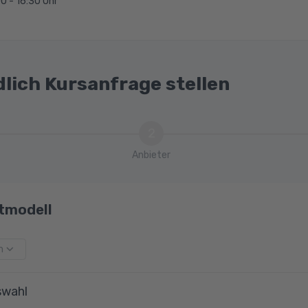
0 - 16:30 Uhr
dlich Kursanfrage stellen
2
Anbieter
tmodell
m
swahl