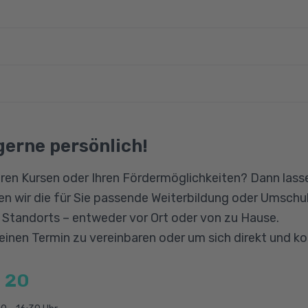
ndlagen
nktionen
eressenten für die Prüfungsvorbereitungskurse ihrer Au
mit die Zulassung zur Prüfung.
istik
engesetz
gerne persönlich!
ion
ren Kursen oder Ihren Fördermöglichkeiten? Dann lasse
ungsrechnung
n wir die für Sie passende Weiterbildung oder Umschul
ahlen
n Standorts – entweder vor Ort oder von zu Hause.
 einen Termin zu vereinbaren oder um sich direkt und k
chnungen in der Praxis
 20