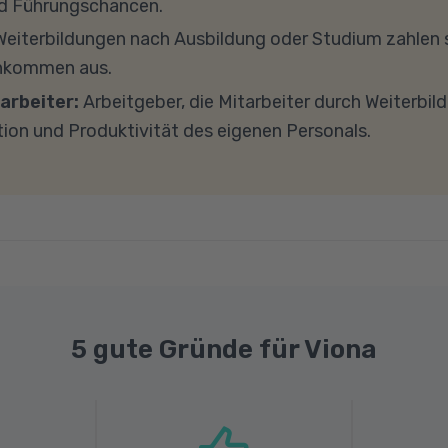
d Führungschancen.
ockieren. Bitte beachten Sie außerdem, dass für eine 
eiterbildungen nach Ausbildung oder Studium zahlen s
e Internetverbindung mit einer Download-Geschwindig
inkommen aus.
ad-Geschwindigkeit von mindestens 1 MBit/s benötigt 
arbeiter:
Arbeitgeber, die Mitarbeiter durch Weiterbil
ns gerne an.
tion und Produktivität des eigenen Personals.
5 gute Gründe für Viona