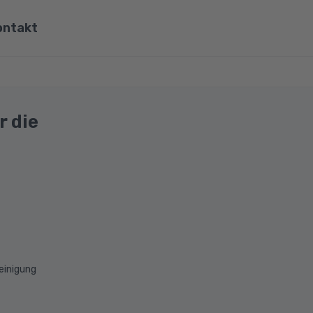
ontakt
ona
Wirtschaft, Steuern & Recht
Partner
Umwelt & Energie
 die
mit Viona
Pädagogik & Didaktik
re
Meister & Fachwirte
Alle Kategorien
einigung