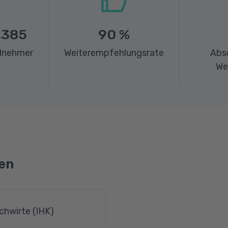
.385
90
%
ilnehmer
Weiterempfehlungsrate
Abs
We
en
chwirte (IHK)