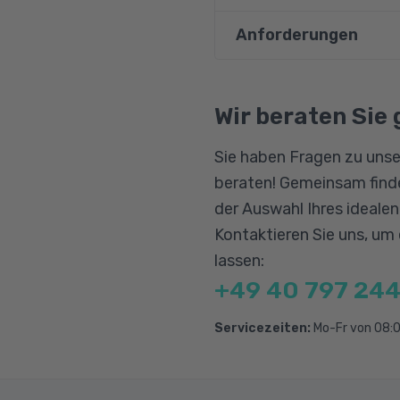
Anforderungen
PC-Grundlagen
Microsoft® Word
Wünschenswert sind ei
Güterannahme und -
betriebswirtschaftlic
Wir beraten Sie 
Güterbearbeitung
Sie haben Fragen zu unse
Transport von Güte
beraten! Gemeinsam finde
Kommissionierung 
der Auswahl Ihres ideale
Verpackung von Gü
Kontaktieren Sie uns, um
Tourenplanung und
lassen:
Güterversand
+49 40 797 244
Logistische Prozes
Servicezeiten:
Mo-Fr von 08:0
Wirtschafts- und So