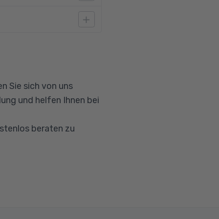
ahrung und
t Bedingung.
n Sie sich von uns
ung und helfen Ihnen bei
ostenlos beraten zu