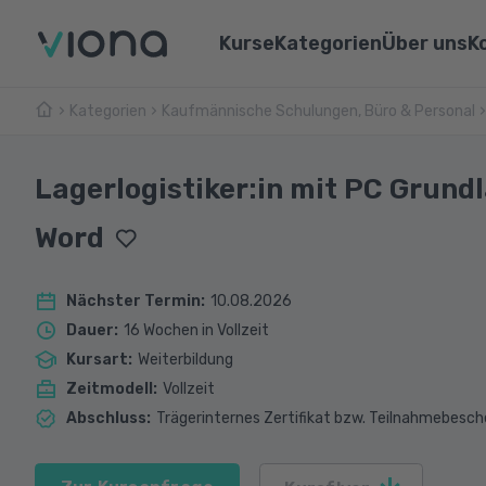
Kurse
Kategorien
Über uns
K
Kategorien
Kaufmännische Schulungen, Büro & Personal
Umschulungen
Über Vi
Pflege & Medizin
Weiterbildungen
Unsere 
IT & Informatik
Lagerlogistiker:in mit PC Grund
Alle Kurse
Lernen 
Marketing & Vertrieb
Word
Webina
Technik & Industrie
Nächster Termin
:
10.08.2026
Sprachen
Dauer
:
16 Wochen in Vollzeit
Kursart
:
Weiterbildung
Zeitmodell
:
Vollzeit
Abschluss
:
Trägerinternes Zertifikat bzw. Teilnahmebesch