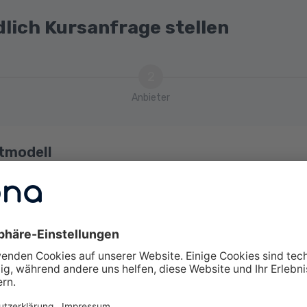
dlich Kursanfrage stellen
2
Anbieter
tmodell
m
swahl