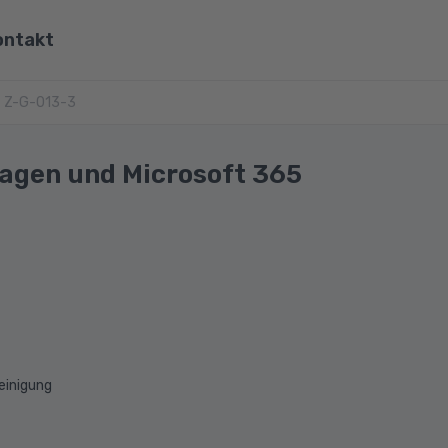
ontakt
ona
Z-G-013-3
Wirtschaft, Steuern & Recht
Partner
Umwelt & Energie
lagen und Microsoft 365
mit Viona
Pädagogik & Didaktik
re
Meister & Fachwirte
Alle Kategorien
einigung