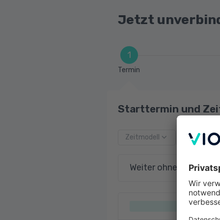
Jetzt unverbin
1
Termin
Starttermin und Zei
Zeitmodell
Startdatu
Weiter ohne Terminau