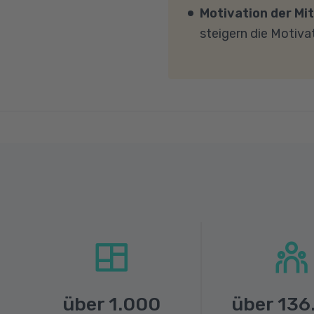
MBit/s und einer Uplo
Motivation der Mit
Fragen sprechen Sie u
steigern die Motiva
über
1.000
über
136