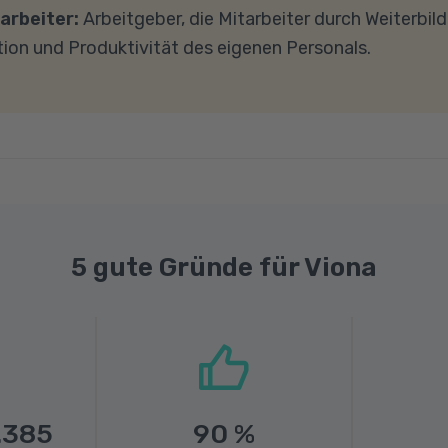
ad-Geschwindigkeit von mindestens 1 MBit/s benötigt 
arbeiter:
Arbeitgeber, die Mitarbeiter durch Weiterbil
ns gerne an.
tion und Produktivität des eigenen Personals.
5 gute Gründe für Viona
.385
90
%