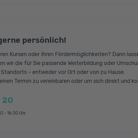
n Realschul- und ein Berufsschulabschluss. Berufserf
kontrolle
he Kenntnisse sind ebenfalls wünschenswert, aber nich
gerne persönlich!
ren Kursen oder Ihren Fördermöglichkeiten? Dann lasse
rn im Betrieb
n wir die für Sie passende Weiterbildung oder Umschul
von Gütern
n Standorts – entweder vor Ort oder von zu Hause.
tern
 einen Termin zu vereinbaren oder um sich direkt und k
 Güterverladung
 20
se optimieren und Güter beschaffen
0 - 16:30 Uhr
zialkunde in Lager/Logistik