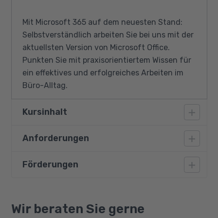
Mit Microsoft 365 auf dem neuesten Stand:
Selbstverständlich arbeiten Sie bei uns mit der
aktuellsten Version von Microsoft Office.
Punkten Sie mit praxisorientiertem Wissen für
ein effektives und erfolgreiches Arbeiten im
Büro-Alltag.
Kursinhalt
Anforderungen
Microsoft® Windows und PC - Computer
Grundlagen
Förderungen
Bestimmte berufliche Vorkenntnisse oder
Windows - Erste Schritte
Erfahrungen sind für eine Teilnahme nicht
Starten und Beenden
erforderlich. Um unser Angebot individuell auf
Bildungsgutschein
Arbeiten mit der Maus
Ihre Bedürfnisse zuschneiden zu können,
Qualifizierungschancengesetz
Wir beraten Sie gerne
Der Windows Desktop
führen wir mit Ihnen vorab ein persönliches
Berufliche Rehabilitation