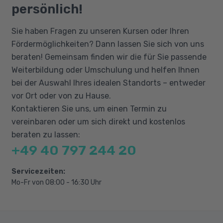
persönlich!
Beratungsgespräch. Ausnahmeregelungen
Programme und Dokumente
erfolgen in Abstimmung mit dem Jobcenter
Programme starten und beenden
Sie haben Fragen zu unseren Kursen oder Ihren
bzw. der Arbeitsagentur oder der optierenden
Dokumente erstellen und speichern
Fördermöglichkeiten? Dann lassen Sie sich von uns
Kommune.
Dateien und Ordner verwalten
beraten! Gemeinsam finden wir die für Sie passende
Weiterbildung oder Umschulung und helfen Ihnen
Der Arbeitsplatz
bei der Auswahl Ihres idealen Standorts – entweder
Ansichtsoptionen festlegen
vor Ort oder von zu Hause.
Ordner erstellen
Kontaktieren Sie uns, um einen Termin zu
Dateien und Ordner umbenennen,
vereinbaren oder um sich direkt und kostenlos
verschieben, kopieren, löschen
beraten zu lassen:
Der Papierkorb
+49 40 797 244 20
Systemeinstellungen
Servicezeiten:
Anzeigeeinstellungen
Mo-Fr von 08:00 - 16:30 Uhr
Taskleiste/Startmenü anpassen
Mauseinstellungen
Netzwerkfunktion