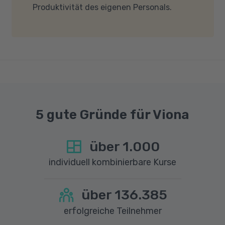
Produktivität des eigenen Personals.
dass für eine reibungslose Übertragung eine
gute Internetverbindung mit einer Download-
Geschwindigkeit von mindestens 6 MBit/s und
einer Upload-Geschwindigkeit von mindestens
1 MBit/s benötigt wird. Bei technischen Fragen
sprechen Sie uns gerne an.
5 gute Gründe für Viona
über
1.000
individuell kombinierbare Kurse
über
136.385
erfolgreiche Teilnehmer