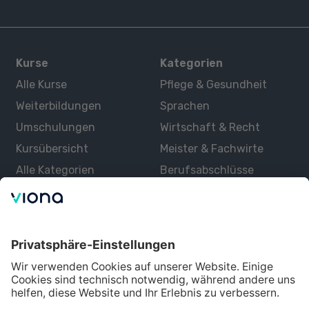
Kurse
Kategorien
Alle Kurse
Pflege & Gesundheit
Weiterbildungen
Sprachen
Umschulungen
Wirtschaft & Recht
Kursübersicht
Meister & Fachwirte
Alle Kategorien
Berufsabschlüsse
Über uns
Über Viona
Lernen mit Viona
Alle Partner
Partner werden