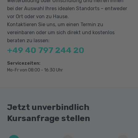
Weiterbildung oder Umschulung und helfen Ihnen
E-Mails empfangen
bei der Auswahl Ihres idealen Standorts – entweder
Den Überblick über Ihre E-Mails behalten
vor Ort oder von zu Hause.
Mit Kontakten und dem Adressbuch
Kontaktieren Sie uns, um einen Termin zu
arbeiten
vereinbaren oder um sich direkt und kostenlos
Termine und Besprechungen organisieren
beraten zu lassen:
Ordner, Elemente und E-Mails verwalten
+49 40 797 244 20
Servicezeiten:
Mo-Fr von 08:00 - 16:30 Uhr
Jetzt unverbindlich
Kursanfrage stellen