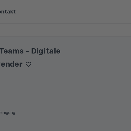
ontakt
ona
Wirtschaft, Steuern & Recht
Partner
Umwelt & Energie
eams - Digitale
mit Viona
Pädagogik & Didaktik
wender
re
Meister & Fachwirte
Alle Kategorien
einigung