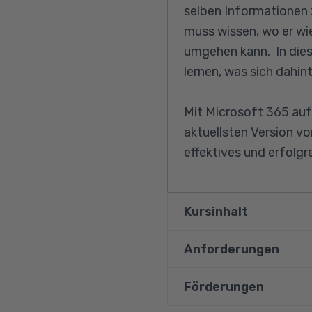
selben Informationen z
muss wissen, wo er wi
umgehen kann. In diese
lernen, was sich dahin
Mit Microsoft 365 auf
aktuellsten Version vo
effektives und erfolgr
Kursinhalt
Anforderungen
Grundlegende Kenn
Cloud-Computing u
Förderungen
Kursteilnehmer müsse
Voraussetzung der 
sowie sicher mit Brow