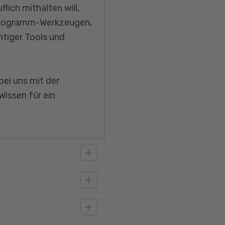
lich mithalten will,
o Programm-Werkzeugen,
htiger Tools und
ei uns mit der
Wissen für ein
oft Office mitbringen
chkennnisse (B2)