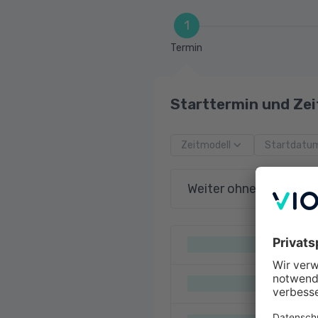
1
Termin
Starttermin und Zei
Zeitmodell
Startdatu
Weiter ohne Terminau