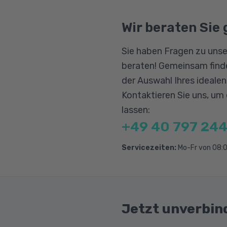
Tools zur Zusamme
Bildungsgutschein
werden erwartet.
Qualifizierungschanc
Wir beraten Sie 
Online-Speicher, O
Berufliche Rehabilitat
App für VoIP, IM u
Sie haben Fragen zu unse
Online-Meetings, O
beraten! Gemeinsam finde
Webbasierte Office
der Auswahl Ihres ideale
Soziale Medien, Fac
Kontaktieren Sie uns, um
lassen:
Mobile Zusammenar
+49 40 797 244
Offene WLAN-Verbi
Bilder und Videos m
Servicezeiten:
Mo-Fr von 08:0
App-Stores
Jetzt unverbin