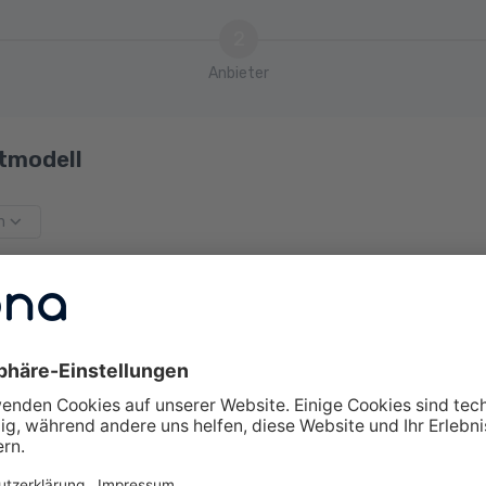
2
Anbieter
tmodell
m
swahl