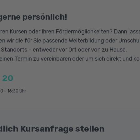
narbeit
engesetz
gerne persönlich!
ffice-Anwendungen, Online-Kalender
ion
nd Dokument Sharing
ren Kursen oder Ihren Fördermöglichkeiten? Dann lasse
nline-Lernplattformen
n wir die für Sie passende Weiterbildung oder Umschul
-Apps
n Standorts – entweder vor Ort oder von zu Hause.
ebook, Wikis
 einen Termin zu vereinbaren oder um sich direkt und k
beit, mobile Endgeräte
 20
ndungen sicher nutzen
obil teilen
0 - 16:30 Uhr
dlich Kursanfrage stellen