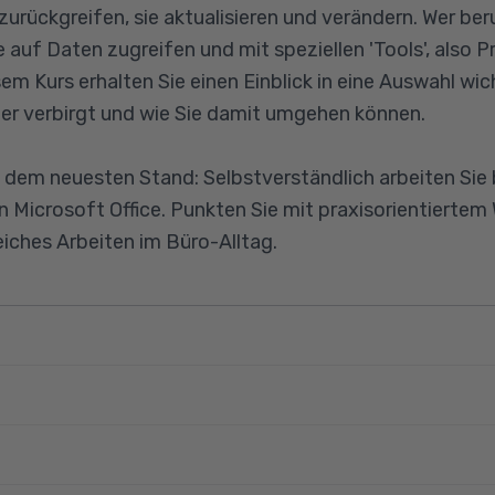
urückgreifen, sie aktualisieren und verändern. Wer beruf
e auf Daten zugreifen und mit speziellen 'Tools', als
m Kurs erhalten Sie einen Einblick in eine Auswahl wic
ter verbirgt und wie Sie damit umgehen können.
 dem neuesten Stand: Selbstverständlich arbeiten Sie b
n Microsoft Office. Punkten Sie mit praxisorientiertem 
eiches Arbeiten im Büro-Alltag.
tnisse der Online-Zusammenarbeit
nd Rechtliches
n grundlegende PC-Kenntnisse mit Windows und Micros
Hard- & Software, Firewall-Einstellungen
ser und Outlook (E-Mail) umgehen können. Gute Deuts