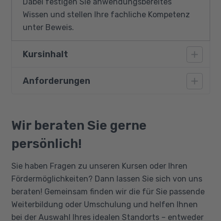
Dabei festigen Sie anwendungsbereites
Wissen und stellen Ihre fachliche Kompetenz
unter Beweis.
Kursinhalt
Anforderungen
Grundlagen zu Programmen und
Programmiersprachen
Vorausgesetzt werden gute
Visualisierung von Ablaufstrukturen
Deutschkenntnisse auf dem Niveau B2 sowie
Wir beraten Sie gerne
Grundlegende Sprachelemente,
gute Englischkenntnisse, da einige
Datenstrukturen, Algorithmen
persönlich!
verwendete Tools und Dokumentationen in
Objektorientierung (OO):
Englisch verfasst sind. Die Weiterbildung
Sie haben Fragen zu unseren Kursen oder Ihren
Sprachelemente/Prinzipien/Techniken
erfordert eine hohe IT-Affinität und erweiterte
Fördermöglichkeiten? Dann lassen Sie sich von uns
OO Analyse (OOA), Entwurf (OOD) und
PC-Kenntnisse, einen sicheren Umgang mit
beraten! Gemeinsam finden wir die für Sie passende
Programmierung (OOP)
Windows und der Ordnerstruktur auf dem PC
Weiterbildung oder Umschulung und helfen Ihnen
Softwareentwurf mit UML
und der Arbeit mit Dateien. Außerdem werden
bei der Auswahl Ihres idealen Standorts – entweder