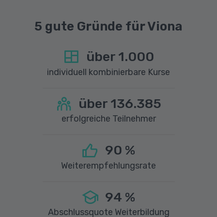
Ihr Tätigkeitsprofil und Ihre
Einsatzmöglichkeiten, wodurch sich für Sie
5 gute Gründe für Viona
vielfältige neue Karrierechancen auf dem
zukunftssicheren IT-Arbeitsmarkt ergeben.
über
1.000
individuell kombinierbare Kurse
über
136.385
erfolgreiche Teilnehmer
90
%
Weiterempfehlungsrate
94
%
Abschlussquote Weiterbildung