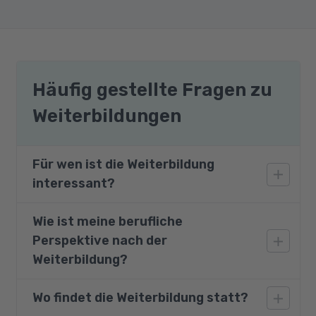
Häufig gestellte Fragen zu
Weiterbildungen
Für wen ist die Weiterbildung
interessant?
Wie ist meine berufliche
Die Weiterbildung richtet sich an Personen, die
Perspektive nach der
einen Einstieg in den spannenden Sektor des
Webseiten-Designs mit HTML und CSS und in
Weiterbildung?
die Backend-Programmierung mit PHP suchen
oder bereits im Bereich der IT tätig sind, ggf.
Wo findet die Weiterbildung statt?
Software-Entwickler müssen heute
auch schon in der Softwareentwicklung. Ideal