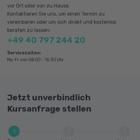
Grundkenntnisse in der Textverarbeitung
Planung und Konzeption von Internetseiten
vor Ort oder von zu Hause.
vorausgesetzt.
HTML5 und CSS: Texte, Hyperlinks, Grafiken,
Kontaktieren Sie uns, um einen Termin zu
Listen, Tabellen
vereinbaren oder um sich direkt und kostenlos
Formulare, Meta-Tags, SEO
beraten zu lassen:
+49 40 797 244 20
Datenbankdesign, SQL, Daten abfragen und
ändern (DML)
Servicezeiten:
Sprachelemente und das OOP-Konzept von
Mo-Fr von 08:00 - 16:30 Uhr
PHP
Programmablaufsteuerung. Funktionen,
Sessions, Ein-/ Ausgabe
Klassen und Objekte, Konstruktoren und
Jetzt unverbindlich
Destruktoren
Kursanfrage stellen
Klonen und vererben, Exception Handling
Zusammenspiel von PHP und dem
Datenbankmanagementsystem
1
2
3
Entwicklung und Erstellung eines eigenen