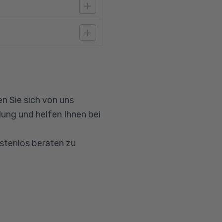
e Programmiersprache
eren
dig Ihre Kenntnisse
n Sie sich von uns
ung und helfen Ihnen bei
ostenlos beraten zu