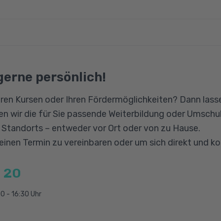
tellung eines eigenen Projekts
Projektphasen
C++, C#, Visual Basic, ASP.NET, Java oder eine ander
 C++, C#, Visual Basic, ASP.NET, Java oder einer and
tsprechenden Fachmodule besucht.
 bzw. alternativ Projektentwicklung rund um ein CMS
e-Entwickler vertiefen und erweitern Sie nun selbstän
engesetz
gerne persönlich!
isch bei der Erstellung Ihres Projekt betreut.
ion
auch ein Projekt um ein CMS erstellen.
ren Kursen oder Ihren Fördermöglichkeiten? Dann lasse
n wir die für Sie passende Weiterbildung oder Umschul
n Standorts – entweder vor Ort oder von zu Hause.
 einen Termin zu vereinbaren oder um sich direkt und k
 20
0 - 16:30 Uhr