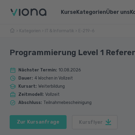
Kurse
Kategorien
Über uns
K
Kategorien
IT & Informatik
Umschulungen
E-219-6
Über Vi
Pflege & Medizin
Weiterbildungen
Unsere 
IT & Informatik
Programmierung Level 1 Refere
Alle Kurse
Lernen 
Marketing & Vertrieb
Nächster Termin
:
10.08.2026
Webina
Technik & Industrie
Dauer
:
4 Wochen in Vollzeit
Kursart
:
Weiterbildung
Sprachen
Zeitmodell
:
Vollzeit
Abschluss
:
Teilnahmebescheinigung
Zur Kursanfrage
Kursflyer