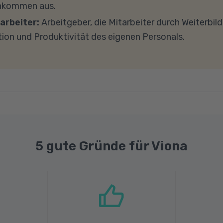
inkommen aus.
ad-Geschwindigkeit von mindestens 1 MBit/s benötigt 
arbeiter:
Arbeitgeber, die Mitarbeiter durch Weiterbil
ns gerne an.
tion und Produktivität des eigenen Personals.
5 gute Gründe für Viona