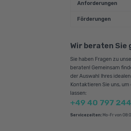
Anforderungen
Entwicklung und Ers
Durchlaufen aller 
Förderungen
Sie beherrschen PHP, 
Anwendung von PHP,
oder haben unsere en
Programmiersprache
Bildungsgutschein
Als erfahrener Softwar
Qualifizierungschanc
Wir beraten Sie 
und werden organisator
Berufliche Rehabilitat
Alternativ können Sie 
Sie haben Fragen zu unse
beraten! Gemeinsam finde
der Auswahl Ihres ideale
Kontaktieren Sie uns, um
lassen:
+49 40 797 244
Servicezeiten:
Mo-Fr von 08:0