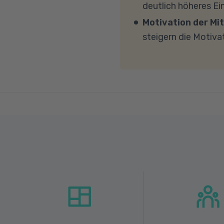
deutlich höheres E
MBit/s und einer Uplo
Motivation der Mit
Fragen sprechen Sie u
steigern die Motiva