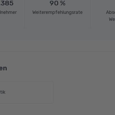
.385
90
%
ilnehmer
Weiterempfehlungsrate
Abs
We
en
tik