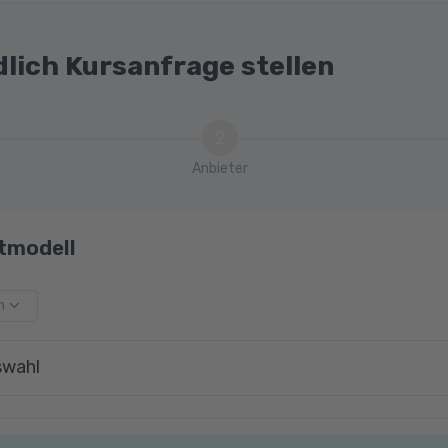
dlich Kursanfrage stellen
2
Anbieter
tmodell
m
swahl