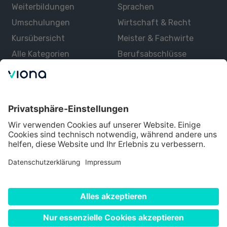
Weiterbildungen
Sprachen
Umschulungen
Wirtschaft & Recht
Kursübersicht
Meister & Fachwirte
Alle Kategorien
Berufsabschlüsse
Über uns
Über Viona
Lernen mit Viona
Alle Partner
Partner werden
Datenschutz
Impressum
Nutzungsbedingungen
Cookie Einstellungen