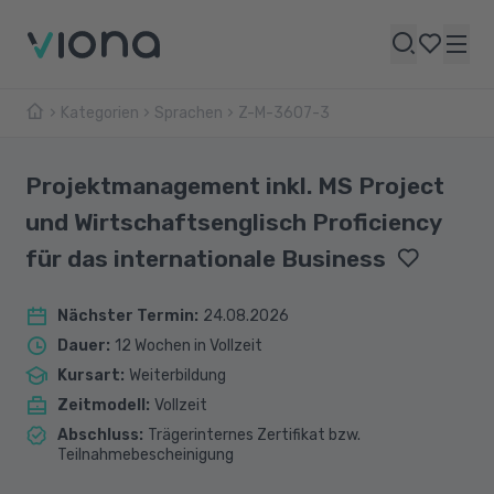
Kategorien
Sprachen
Z-M-3607-3
Projektmanagement inkl. MS Project
und Wirtschaftsenglisch Proficiency
für das internationale Business
Nächster Termin
:
24.08.2026
Dauer
:
12 Wochen in Vollzeit
Kursart
:
Weiterbildung
Zeitmodell
:
Vollzeit
Abschluss
:
Trägerinternes Zertifikat bzw.
Teilnahmebescheinigung