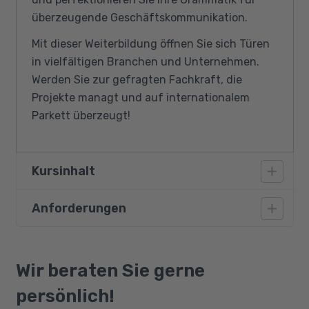
überzeugende Geschäftskommunikation.
Mit dieser Weiterbildung öffnen Sie sich Türen
in vielfältigen Branchen und Unternehmen.
Werden Sie zur gefragten Fachkraft, die
Projekte managt und auf internationalem
Parkett überzeugt!
Kursinhalt
Anforderungen
Projektmanagement
Projektorganisation und -methoden
Vorausgesetzt werden selbstständiges und
Projektumgebung und Datenstruktur
konzeptionelles Arbeiten, sehr gute
Wir beraten Sie gerne
Abwicklung und Steuerung
Deutschkenntnisse sowie Englischkenntnisse
persönlich!
Aufgabenverteilung und Projektcontrolling
auf dem Niveau B2.1. Darüber hinaus sind