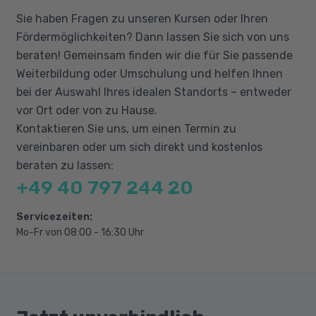
Kenntnisse der Betriebswirtschaftslehre und
Terminmanagement und -planung
Sie haben Fragen zu unseren Kursen oder Ihren
berufliche Erfahrungen erforderlich, um die
Ressourcenmanagement und -auswertung
Fördermöglichkeiten? Dann lassen Sie sich von uns
Zusammenhänge der methodischen und
Kostenverfolgung
beraten! Gemeinsam finden wir die für Sie passende
prozessbezogenen Arbeitsschritte
Weiterbildung oder Umschulung und helfen Ihnen
Projektstatistik und -verfolgung
nachvollziehen zu können.
bei der Auswahl Ihres idealen Standorts – entweder
Dokumentation
vor Ort oder von zu Hause.
Microsoft® Project
Kontaktieren Sie uns, um einen Termin zu
vereinbaren oder um sich direkt und kostenlos
Wirtschaftsenglisch C1
beraten zu lassen:
Wortschatz Projektmanagement
+49 40 797 244 20
Fortgeschrittene Grammatikthemen
Servicezeiten:
Mündliche und schriftliche Kommunikation
Mo-Fr von 08:00 - 16:30 Uhr