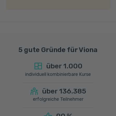
gute Internetverbindung mit einer Download-
Geschwindigkeit von mindestens 6 MBit/s und
einer Upload-Geschwindigkeit von mindestens
1 MBit/s benötigt wird. Bei technischen Fragen
sprechen Sie uns gerne an.
5 gute Gründe für Viona
über
1.000
individuell kombinierbare Kurse
über
136.385
erfolgreiche Teilnehmer