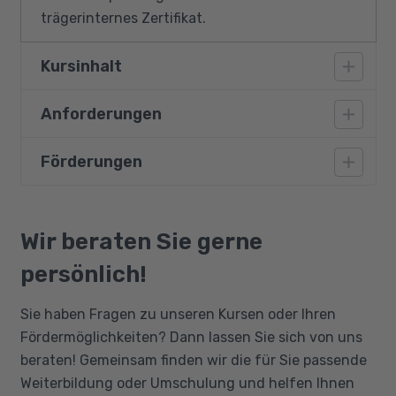
trägerinternes Zertifikat.
Kursinhalt
Anforderungen
Projektorganisation
Methoden des Projektmanagements
Förderungen
Die Teilnahme setzt selbstständiges und
Abwicklung und Steuerung
konzeptionelles Arbeiten, sehr gute
Aufgabenverteilung
Deutschkenntnisse, Kenntnisse der
Bildungsgutschein
Projektsteuerung/Projektcontrolling
Betriebswirtschaftslehre und berufliche
Qualifizierungschancengesetz
Wir beraten Sie gerne
Dokumentation
Erfahrungen voraus, um die Zusammenhänge
Berufliche Rehabilitation
persönlich!
der methodischen und prozessbezogenen
Projektmanagement mit MS-Project
Arbeitsschritte nachvollziehen zu können.
Die Datenstruktur
Sie haben Fragen zu unseren Kursen oder Ihren
Definition der Projektumgebung
Fördermöglichkeiten? Dann lassen Sie sich von uns
beraten! Gemeinsam finden wir die für Sie passende
Terminmanagement
Weiterbildung oder Umschulung und helfen Ihnen
Projektansichten/Diagramme