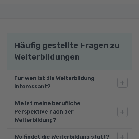
Häufig gestellte Fragen zu
Weiterbildungen
Für wen ist die Weiterbildung
interessant?
Wie ist meine berufliche
Dieser Kurs richtet sich an Fach- und
Perspektive nach der
Führungskräfte, die in Projekten tätig sind
oder Projektmanagement erlernen und
Weiterbildung?
beruflich anwenden möchten.
Wo findet die Weiterbildung statt?
Das Projektmanagement ist für