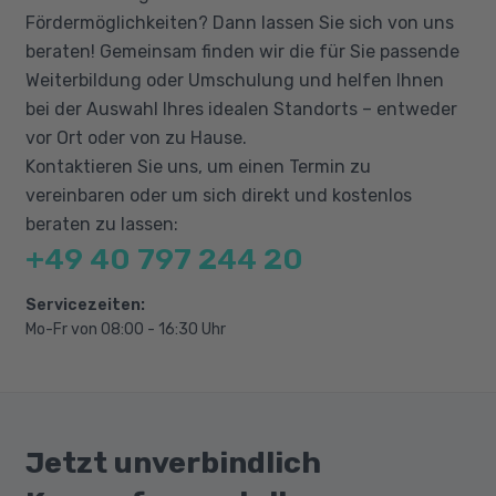
erfordert eine hohe IT-Affinität und erweiterte
Fördermöglichkeiten? Dann lassen Sie sich von uns
OO Analyse (OOA), Entwurf (OOD) und
PC-Kenntnisse, einen sicheren Umgang mit
beraten! Gemeinsam finden wir die für Sie passende
Programmierung (OOP)
Windows und der Ordnerstruktur auf dem PC
Weiterbildung oder Umschulung und helfen Ihnen
Softwareentwurf mit UML
und der Arbeit mit Dateien.
bei der Auswahl Ihres idealen Standorts – entweder
Datenbankdesign (z.B. Normalisierung,
vor Ort oder von zu Hause.
Beziehungsarten)
Kontaktieren Sie uns, um einen Termin zu
Daten abfragen und ändern (DML)
vereinbaren oder um sich direkt und kostenlos
Grundlagen der Sprache Java
beraten zu lassen:
+49 40 797 244 20
Datentypen, Variablen, Operatoren,
Kontrollstrukturen
Servicezeiten:
Klassen, Objekte, Vererbung, Polymorphie,
Mo-Fr von 08:00 - 16:30 Uhr
Interfaces
Exceptions, Collections, Generics, Lambda
Dateien, Annotations, Multithreading,
Netzwerkprogrammierung
Jetzt unverbindlich
Grafische Oberflächen mit AWT, Swing