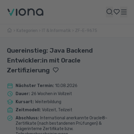
Kategorien
IT & Informatik
ZF-E-9675
Quereinstieg: Java Backend
Entwickler:in mit Oracle
Zertifizierung
Nächster Termin
:
10.08.2026
Dauer
:
26 Wochen in Vollzeit
Kursart
:
Weiterbildung
Zeitmodell
:
Vollzeit, Teilzeit
Abschluss
:
International anerkannte Oracle®-
Zertifikate (nach bestandenen Prüfungen) &
trägerinterne Zertifikate bzw.