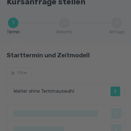
Kursanfrage stellen
Datenbankzugriff
Prüfungsvorbereitung OCP Java SE 21
Developer
1
2
3
Termin
Anbieter
Anfrage
Starttermin und Zeitmodell
Filter
Weiter ohne Terminauswahl