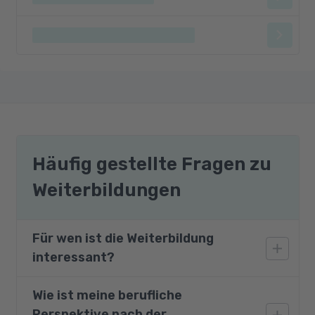
Häufig gestellte Fragen zu
Weiterbildungen
Für wen ist die Weiterbildung
interessant?
Wie ist meine berufliche
Die Weiterbildung richtet sich an Personen, die
Perspektive nach der
sich für den spannenden Sektor der