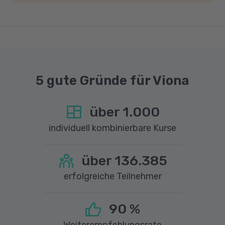
einer Upload-Geschwindigkeit von mindestens
1 MBit/s benötigt wird. Bei technischen Fragen
sprechen Sie uns gerne an.
5 gute Gründe für Viona
über
1.000
individuell kombinierbare Kurse
über
136.385
erfolgreiche Teilnehmer
90
%
Weiterempfehlungsrate