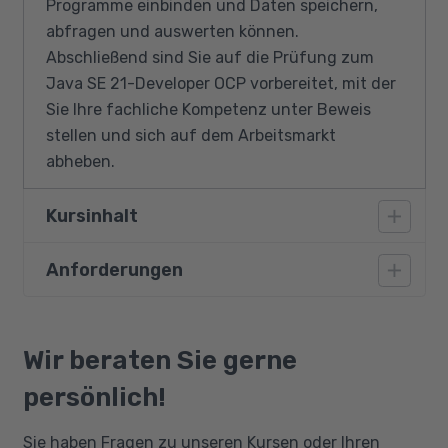
Programme einbinden und Daten speichern,
abfragen und auswerten können.
Abschließend sind Sie auf die Prüfung zum
Java SE 21-Developer OCP vorbereitet, mit der
Sie Ihre fachliche Kompetenz unter Beweis
stellen und sich auf dem Arbeitsmarkt
abheben.
Kursinhalt
Anforderungen
Grundlagen zu Programmen und
Programmiersprachen
Vorausgesetzt werden gute
Visualisierung von Ablaufstrukturen
Deutschkenntnisse auf dem Niveau B2 sowie
Wir beraten Sie gerne
Grundlegende Sprachelemente,
gute Englischkenntnisse, da einige
Datenstrukturen, Algorithmen
persönlich!
verwendete Tools und Dokumentationen in
Objektorientierung (OO):
Englisch verfasst sind. Die Weiterbildung
Sie haben Fragen zu unseren Kursen oder Ihren
Sprachelemente/Prinzipien/Techniken