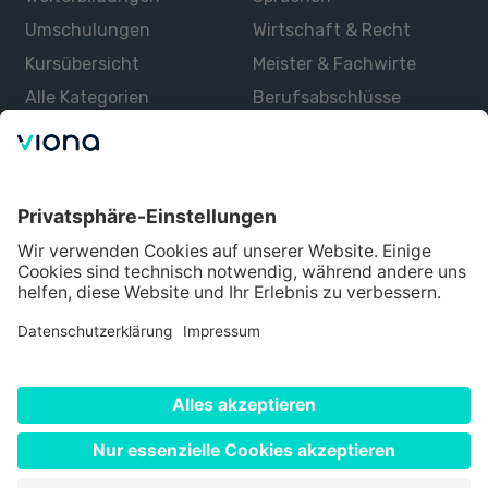
Umschulungen
Wirtschaft & Recht
Kursübersicht
Meister & Fachwirte
Alle Kategorien
Berufsabschlüsse
Über uns
Über Viona
Lernen mit Viona
Alle Partner
Partner werden
Datenschutz
Impressum
Nutzungsbedingungen
Cookie Einstellungen