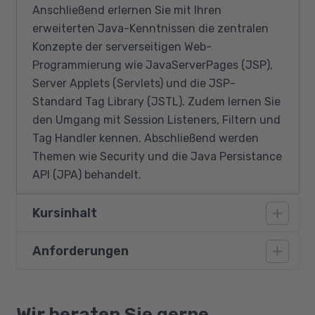
Anschließend erlernen Sie mit Ihren
erweiterten Java-Kenntnissen die zentralen
Konzepte der serverseitigen Web-
Programmierung wie JavaServerPages (JSP),
Server Applets (Servlets) und die JSP-
Standard Tag Library (JSTL). Zudem lernen Sie
den Umgang mit Session Listeners, Filtern und
Tag Handler kennen. Abschließend werden
Themen wie Security und die Java Persistance
API (JPA) behandelt.
Kursinhalt
Anforderungen
Grundlagen zu Programmen und
Programmiersprachen
Vorausgesetzt werden gute
Visualisierung von Ablaufstrukturen
Deutschkenntnisse auf dem Niveau B2 sowie
Wir beraten Sie gerne