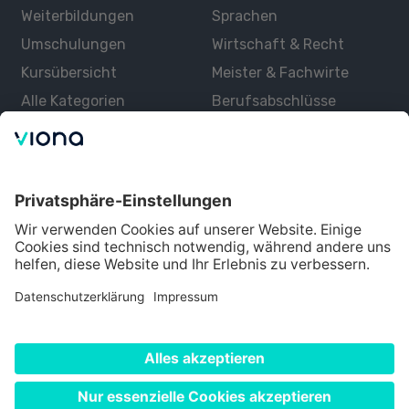
Weiterbildungen
Sprachen
Umschulungen
Wirtschaft & Recht
Kursübersicht
Meister & Fachwirte
Alle Kategorien
Berufsabschlüsse
Über uns
Über Viona
Lernen mit Viona
Alle Partner
Partner werden
Datenschutz
Impressum
Nutzungsbedingungen
Cookie Einstellungen