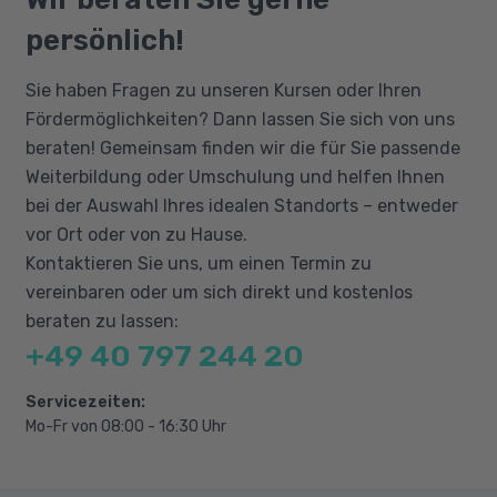
Objektorientierung (OO):
gute Englischkenntnisse, da einige
Sprachelemente/Prinzipien/Techniken
persönlich!
verwendete Tools und Dokumentationen in
OO Analyse (OOA), Entwurf (OOD) und
Englisch verfasst sind. Die Weiterbildung
Sie haben Fragen zu unseren Kursen oder Ihren
Programmierung (OOP)
erfordert eine hohe IT-Affinität und erweiterte
Fördermöglichkeiten? Dann lassen Sie sich von uns
Softwareentwurf mit UML
PC-Kenntnisse sowie einen sicheren Umgang
beraten! Gemeinsam finden wir die für Sie passende
Konzepte und Design relationaler
mit Windows, mit der Ordnerstruktur auf dem
Weiterbildung oder Umschulung und helfen Ihnen
Datenbanken
PC und der Arbeit mit Dateien.
bei der Auswahl Ihres idealen Standorts – entweder
DDL, DML, Transaktionen,
vor Ort oder von zu Hause.
Abfrageoperationen
Kontaktieren Sie uns, um einen Termin zu
Java SE Grundlagen und objektorientierte
vereinbaren oder um sich direkt und kostenlos
Programmierung
beraten zu lassen:
Dateien, Annotations, Multithreading,
+49 40 797 244 20
Netzwerkprogrammierung
Servicezeiten:
Grafische Oberflächen mit AWT, Swing
Mo-Fr von 08:00 - 16:30 Uhr
Java Web: Servlets, MVC, JSP, JSTL
Java Web und Datenbanken