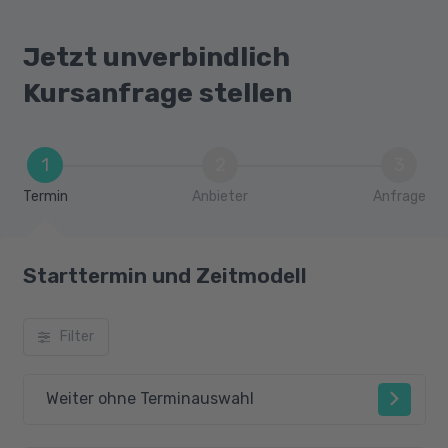
Java Web: Filter, Listener, Security
Java Web: Tag Handler, JPA
Jetzt unverbindlich
Kursanfrage stellen
1
2
3
Termin
Anbieter
Anfrage
Starttermin und Zeitmodell
Filter
Weiter ohne Terminauswahl