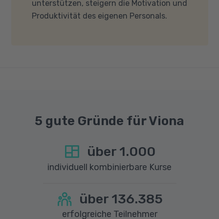
unterstützen, steigern die Motivation und
nicht blockieren. Bitte beachten Sie außerdem,
Produktivität des eigenen Personals.
dass für eine reibungslose Übertragung eine
gute Internetverbindung mit einer Download-
Geschwindigkeit von mindestens 6 MBit/s und
einer Upload-Geschwindigkeit von mindestens
1 MBit/s benötigt wird. Bei technischen Fragen
sprechen Sie uns gerne an.
5 gute Gründe für Viona
über
1.000
individuell kombinierbare Kurse
über
136.385
erfolgreiche Teilnehmer