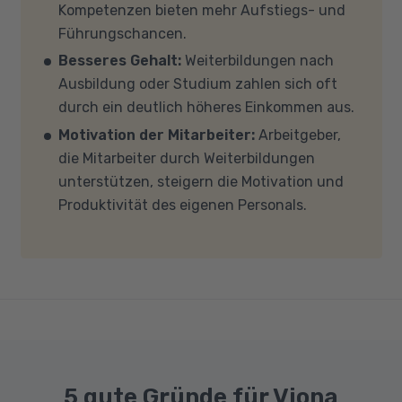
Kompetenzen bieten mehr Aufstiegs- und
mit Windows 10 oder Windows 11, mindestens 8
Führungschancen.
GB Arbeitsspeicher (RAM) und einem aktuellen
Besseres Gehalt:
Weiterbildungen nach
Mehrkern-Prozessor (CPU). Der Unterricht
Ausbildung oder Studium zahlen sich oft
findet in Microsoft Teams statt. Bitte achten
durch ein deutlich höheres Einkommen aus.
Sie darauf, dass Ihre Sicherheitsprogramme
Motivation der Mitarbeiter:
Arbeitgeber,
und -einstellungen (Anti-Viren-Programme,
die Mitarbeiter durch Weiterbildungen
Firewalls etc.) die Verbindung mit MS Teams
unterstützen, steigern die Motivation und
nicht blockieren. Bitte beachten Sie außerdem,
Produktivität des eigenen Personals.
dass für eine reibungslose Übertragung eine
gute Internetverbindung mit einer Download-
Geschwindigkeit von mindestens 6 MBit/s und
einer Upload-Geschwindigkeit von mindestens
1 MBit/s benötigt wird. Bei technischen Fragen
sprechen Sie uns gerne an.
5 gute Gründe für Viona