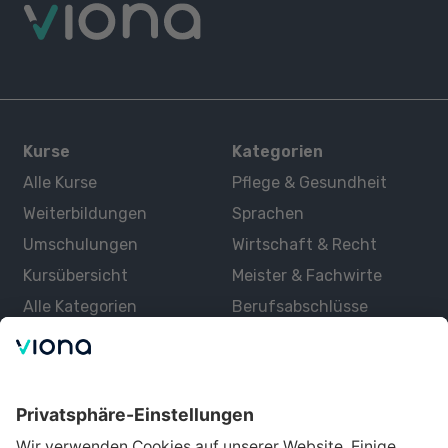
Kurse
Kategorien
Alle Kurse
Pflege & Gesundheit
Weiterbildungen
Sprachen
Umschulungen
Wirtschaft & Recht
Kursübersicht
Meister & Fachwirte
Alle Kategorien
Berufsabschlüsse
Über uns
Über Viona
Lernen mit Viona