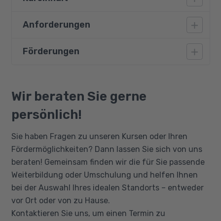
Anforderungen
Geografische Informationssysteme
Datenverarbeitung mit ArcGIS
Förderungen
Vorausgesetzt werden gute
Datenmodelle und -formate
Deutschkenntnisse auf dem Niveau B2.
Vektor- und Rasterdatenmodellen
Empfehlenswert sind mindestens
Bildungsgutschein
Datenspeicherungsmechanismen:
grundlegende Englischkenntnisse. Eine
Qualifizierungschancengesetz
Wir beraten Sie gerne
Geodatenbanken und Shapefiles
Affinität zu Geografie, Mathematik und
Berufliche Rehabilitation
persönlich!
Webkarten
digitalen Tools ist ratsam.
Sie haben Fragen zu unseren Kursen oder Ihren
Fördermöglichkeiten? Dann lassen Sie sich von uns
beraten! Gemeinsam finden wir die für Sie passende
Weiterbildung oder Umschulung und helfen Ihnen
bei der Auswahl Ihres idealen Standorts – entweder
vor Ort oder von zu Hause.
Kontaktieren Sie uns, um einen Termin zu