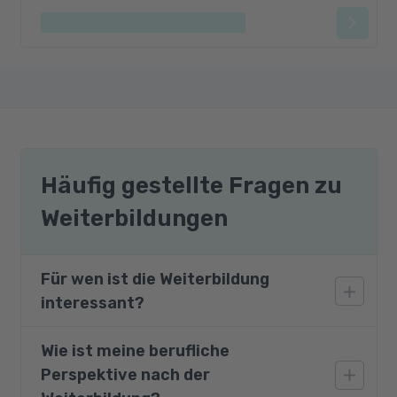
Häufig gestellte Fragen zu
Weiterbildungen
Für wen ist die Weiterbildung
interessant?
Wie ist meine berufliche
Die Masterclass richtet sich an Fachkräfte und
Perspektive nach der
Führungskräfte in den Bereichen Marketing,