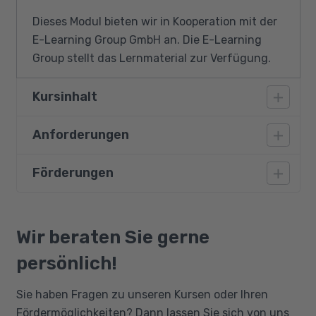
Dieses Modul bieten wir in Kooperation mit der
E-Learning Group GmbH an. Die E-Learning
Group stellt das Lernmaterial zur Verfügung.
Kursinhalt
Anforderungen
Digitale Geschäftsmodelle
Prozessdigitalisierung
Förderungen
Gefordert sindDeutschkenntnisse Niveau B1-
Data Science
B2 und Grundkenntnisse in Mathematik.
Marketing Data Science
Bildungsgutschein
Big Data und Künstliche Intelligenz
Qualifizierungschancengesetz
Wir beraten Sie gerne
Trustworthy AI
Berufliche Rehabilitation
persönlich!
Technikethik
System Innovation
Sie haben Fragen zu unseren Kursen oder Ihren
Fördermöglichkeiten? Dann lassen Sie sich von uns