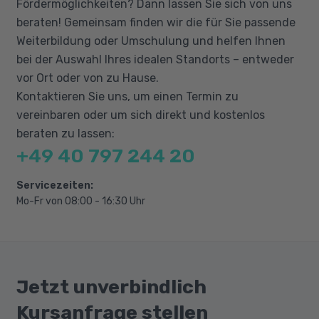
Fördermöglichkeiten? Dann lassen Sie sich von uns
CSV, Excel, Datenbanken und APIs
beraten! Gemeinsam finden wir die für Sie passende
Praktische Übungen in Python mit Pandas
Weiterbildung oder Umschulung und helfen Ihnen
bei der Auswahl Ihres idealen Standorts – entweder
Umgang mit fehlenden Werten
vor Ort oder von zu Hause.
Grundlagen der Datenvisualisierung
Kontaktieren Sie uns, um einen Termin zu
Explorative Datenanalyse (EDA)
vereinbaren oder um sich direkt und kostenlos
Mittelwert, Median, Varianz,
beraten zu lassen:
Standardabweichung
+49 40 797 244 20
Verteilungen und Korrelationen
Servicezeiten:
Scatterplots, Heatmaps und Histogramme
Mo-Fr von 08:00 - 16:30 Uhr
Explorative Datenanalyse in Python
Datenmuster erkennen und interpretieren
Einführung in maschinelles Lernen
Grundbegriffe des maschinellen Lernens
Jetzt unverbindlich
Überwachtes vs. unüberwachtes Lernen
Kursanfrage stellen
Evaluierung von Modellen