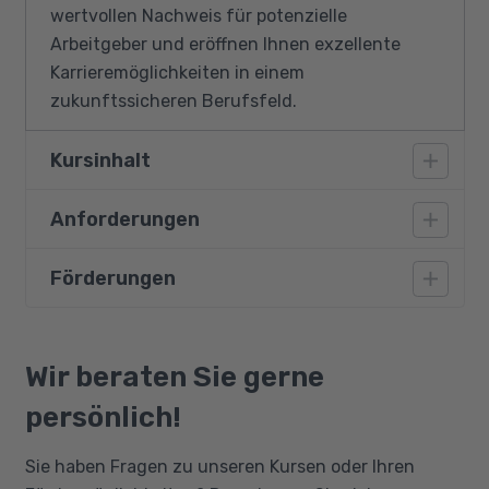
wertvollen Nachweis für potenzielle
Arbeitgeber und eröffnen Ihnen exzellente
Karrieremöglichkeiten in einem
zukunftssicheren Berufsfeld.
Kursinhalt
Anforderungen
Einführung in Data-Science
Von der Datenbeschaffung bis zur
Förderungen
Vorausgesetzt werden Deutschkenntnisse auf
Entscheidungsfindung
dem Niveau B2 sowie grundlegende PC-
Rolle von Daten in Unternehmen
Kenntnisse.
Bildungsgutschein
Daten als strategische Ressource
Qualifizierungschancengesetz
Wir beraten Sie gerne
Werkzeuge und Technologien in Data
Berufliche Rehabilitation
persönlich!
Science
Datenaufbereitung und -manipulation
Sie haben Fragen zu unseren Kursen oder Ihren
Datenquellen und Formate