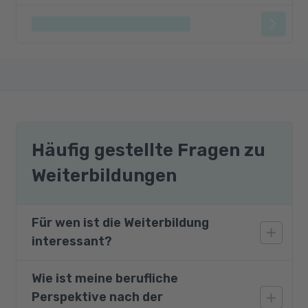
Häufig gestellte Fragen zu
Weiterbildungen
Für wen ist die Weiterbildung
interessant?
Wie ist meine berufliche
Die Weiterbildung richtet sich an eine breite
Perspektive nach der
Zielgruppe, die ihre Fähigkeiten in der