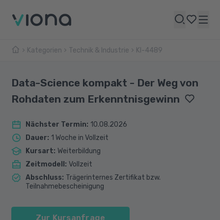
Kategorien
Technik & Industrie
KI-4489
Data-Science kompakt - Der Weg von
Rohdaten zum Erkenntnisgewinn
Nächster Termin
:
10.08.2026
Dauer
:
1 Woche in Vollzeit
Kursart
:
Weiterbildung
Zeitmodell
:
Vollzeit
Abschluss
:
Trägerinternes Zertifikat bzw.
Teilnahmebescheinigung
Zur Kursanfrage