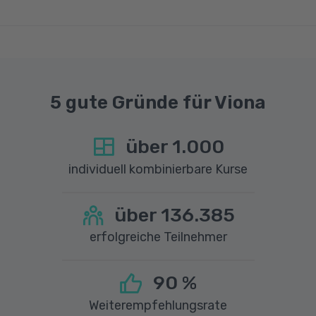
gestalten, personalisierte Bildungsangebote
einer Upload-Geschwindigkeit von mindestens
zu entwickeln oder Energieverbrauchsmuster
1 MBit/s benötigt wird. Bei technischen Fragen
zu analysieren. Auch wissenschaftliche
sprechen Sie uns gerne an.
Forschungseinrichtungen und Start-ups
greifen auf die Expertise von Datenanalysten
zurück, um innovative Lösungen zu finden und
5 gute Gründe für Viona
zukunftsweisende Technologien
voranzutreiben.
über
1.000
Die aktuelle Arbeitsmarktsituation für
individuell kombinierbare Kurse
Fachkräfte mit Kompetenzen in Data-Science
ist äußerst positiv. Unternehmen erkennen
über
136.385
zunehmend den Wert von datengetriebenen
erfolgreiche Teilnehmer
Entscheidungen, doch der Markt an
ausgebildeten Experten bleibt begrenzt. Mit
der Digitalisierung und der wachsenden
90
%
Bedeutung von Big Data steigt die Nachfrage
Weiterempfehlungsrate
nach Fachkräften weiter an. Nutzen Sie die