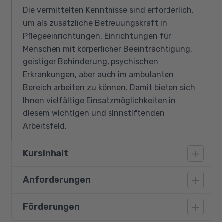
Die vermittelten Kenntnisse sind erforderlich,
um als zusätzliche Betreuungskraft in
Pflegeeinrichtungen, Einrichtungen für
Menschen mit körperlicher Beeinträchtigung,
geistiger Behinderung, psychischen
Erkrankungen, aber auch im ambulanten
Bereich arbeiten zu können. Damit bieten sich
Ihnen vielfältige Einsatzmöglichkeiten in
diesem wichtigen und sinnstiftenden
Arbeitsfeld.
Kursinhalt
Anforderungen
Grundkenntnisse der Kommunikation und
Interaktion bei Menschen mit körperlichen
Förderungen
Sie müssen sich in einem mindestens
Beeinträchtigungen, Demenz, psychischen
fünftägigen Praktikum
VOR
Beginn des Kurses
Erkrankungen und geistigen Behinderungen