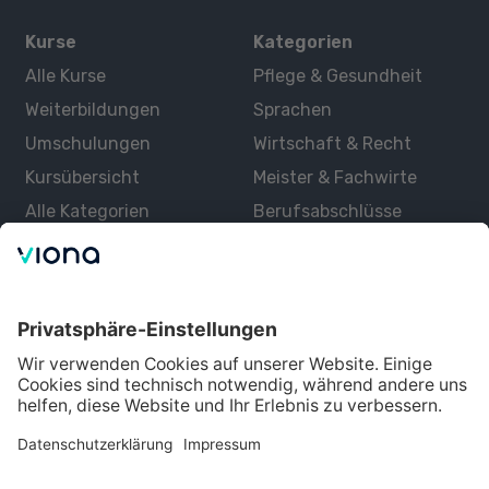
Kurse
Kategorien
Alle Kurse
Pflege & Gesundheit
Weiterbildungen
Sprachen
Umschulungen
Wirtschaft & Recht
Kursübersicht
Meister & Fachwirte
Alle Kategorien
Berufsabschlüsse
Über uns
Über Viona
Lernen mit Viona
Alle Partner
Partner werden