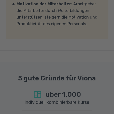
Motivation der Mitarbeiter:
Arbeitgeber,
und -einstellungen (Anti-Viren-Programme,
die Mitarbeiter durch Weiterbildungen
Firewalls etc.) die Verbindung mit MS Teams
unterstützen, steigern die Motivation und
nicht blockieren. Bitte beachten Sie außerdem,
Produktivität des eigenen Personals.
dass für eine reibungslose Übertragung eine
gute Internetverbindung mit einer Download-
Geschwindigkeit von mindestens 6 MBit/s und
einer Upload-Geschwindigkeit von mindestens
1 MBit/s benötigt wird. Bei technischen Fragen
sprechen Sie uns gerne an.
5 gute Gründe für Viona
über
1.000
individuell kombinierbare Kurse