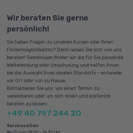
erproben. Hier sollen Sie herausfinden, ob
Bildungsgutschein
Grundkenntnisse zu Demenz, psychischen
Ihnen die Arbeit mit demenzerkrankten,
Qualifizierungschancengesetz
Wir beraten Sie gerne
Erkrankungen, geistigen Behinderungen
körperlich beeinträchtigten oder geistig
Berufliche Rehabilitation
sowie somatischen Erkrankungen (z. B.
persönlich!
behinderten Menschen Freude bereitet. Gute
Diabetes, degenerative Erkrankungen des
sprachliche Verständigung in Deutsch sowie
Bewegungsapparats) und deren
Sie haben Fragen zu unseren Kursen oder Ihren
PC-Grundkenntnisse sollten Sie mitbringen.
Behandlungsmöglichkeiten
Fördermöglichkeiten? Dann lassen Sie sich von uns
Grundkenntnisse in Pflege und
beraten! Gemeinsam finden wir die für Sie passende
Pflegedokumentation, z. B. Hilfen bei
Weiterbildung oder Umschulung und helfen Ihnen
Nahrungsaufnahme, Umgang mit
bei der Auswahl Ihres idealen Standorts – entweder
Inkontinenz, Schmerzen, Wunden und
vor Ort oder von zu Hause.
Hygieneanforderungen
Kontaktieren Sie uns, um einen Termin zu
vereinbaren oder um sich direkt und kostenlos
Erste-Hilfe-Kurs und Verhalten bei Notfällen
beraten zu lassen:
Vertiefung der Kenntnisse zu Verhalten,
+49 40 797 244 20
Kommunikation und Umgang mit
betreuungsbedürftigen Menschen
Servicezeiten:
Rechtskunde: Richtlinien, Haftungsrecht,
Mo-Fr von 08:00 - 16:30 Uhr