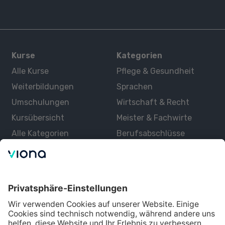
Kurse
Kategorien
Alle Kurse
Pflege & Gesundheit
Weiterbildungen
Sprachen
Umschulungen
Wirtschaft & Recht
Kursübersicht
Meister & Fachwirte
Alle Kategorien
Berufsabschlüsse
Über uns
Über Viona
Lernen mit Viona
Alle Partner
Partner werden