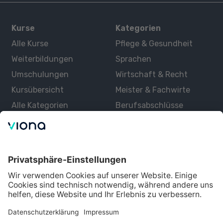
Kurse
Kategorien
Alle Kurse
Pflege & Gesundheit
Weiterbildungen
Sprachen
Umschulungen
Wirtschaft & Recht
Kursübersicht
Meister & Fachwirte
Alle Kategorien
Berufsabschlüsse
Über uns
Über Viona
Lernen mit Viona
Alle Partner
Partner werden