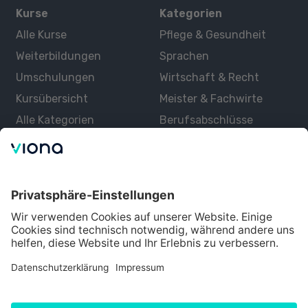
Kurse
Kategorien
Alle Kurse
Pflege & Gesundheit
Weiterbildungen
Sprachen
Umschulungen
Wirtschaft & Recht
Kursübersicht
Meister & Fachwirte
Alle Kategorien
Berufsabschlüsse
Über uns
Über Viona
Lernen mit Viona
Alle Partner
Partner werden