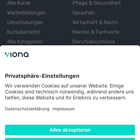
Alle Kurse
Pflege & Gesundheit
Weiterbildungen
Sprachen
Umschulungen
Wirtschaft & Recht
Kursübersicht
Meister & Fachwirte
Alle Kategorien
Berufsabschlüsse
Über uns
Über Viona
Lernen mit Viona
Alle Partner
Partner werden
Datenschutz
Impressum